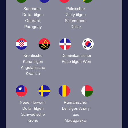
Suriname-
Polnischer
Dollar tilgen
Zloty tilgen
Guarani,
Salomonen-
Paraguay
Dollar
Kroatische
Dominikanischer
Kuna tilgen
Peso tilgen Won
Angolanische
Kwanza
Neuer Taiwan-
Rumänischer
Dollar tilgen
Lei tilgen Ariary
Schwedische
aus
Krone
Madagaskar