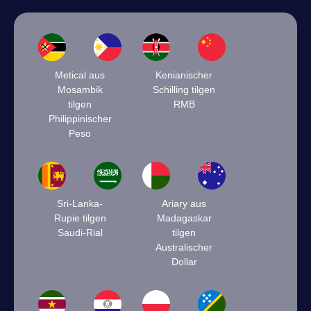
Metical aus
Kenianischer
Mosambik
Schilling tilgen
tilgen
RMB
Philippinischer
Peso
Sri-Lanka-
Ariary aus
Rupie tilgen
Madagaskar
Saudi-Rial
tilgen
Australischer
Dollar