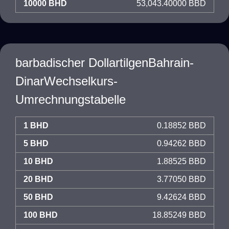
10000 BHD
53,043.40000 BBD
barbadischer DollartilgenBahrain-
DinarWechselkurs-
Umrechnungstabelle
1 BHD
0.18852 BBD
5 BHD
0.94262 BBD
10 BHD
1.88525 BBD
20 BHD
3.77050 BBD
50 BHD
9.42624 BBD
100 BHD
18.85249 BBD