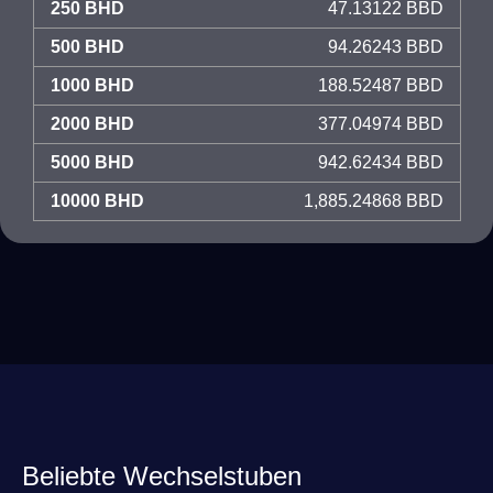
250 BHD
47.13122 BBD
500 BHD
94.26243 BBD
1000 BHD
188.52487 BBD
2000 BHD
377.04974 BBD
5000 BHD
942.62434 BBD
10000 BHD
1,885.24868 BBD
Beliebte Wechselstuben