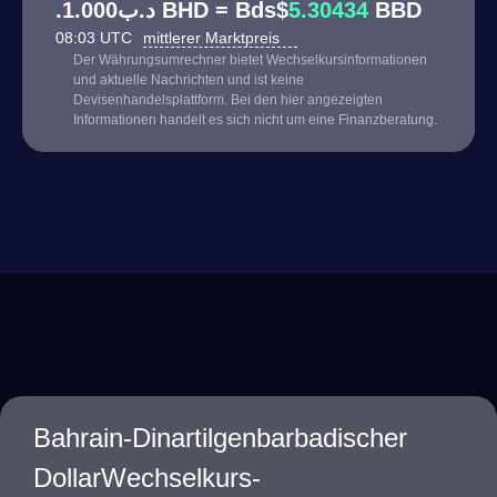
.د.ب1.000 BHD = Bds$
5.30434
BBD
08:03 UTC
mittlerer Marktpreis
Der Währungsumrechner bietet Wechselkursinformationen
und aktuelle Nachrichten und ist keine
Devisenhandelsplattform. Bei den hier angezeigten
Informationen handelt es sich nicht um eine Finanzberatung.
Bahrain-Dinartilgenbarbadischer
DollarWechselkurs-