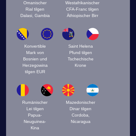
Omanischer
Westafrikanischer
Rial tilgen
CFA-Franc tilgen
Dalasi, Gambia
Äthiopischer Birr
Konvertible
Saint Helena
Mark von
Pfund tilgen
Bosnien und
Tschechische
Herzegowina
Krone
tilgen EUR
Rumänischer
Mazedonischer
Lei tilgen
Dinar tilgen
Papua-
Cordoba,
Neuguinea-
Nicaragua
Kina