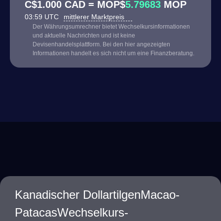
C$1.000 CAD = MOP$
5.79683
MOP
03:59 UTC
mittlerer Marktpreis
Der Währungsumrechner bietet Wechselkursinformationen
und aktuelle Nachrichten und ist keine
Devisenhandelsplattform. Bei den hier angezeigten
Informationen handelt es sich nicht um eine Finanzberatung.
Kanadischer DollartilgenMacao-
PatacasWechselkurs-