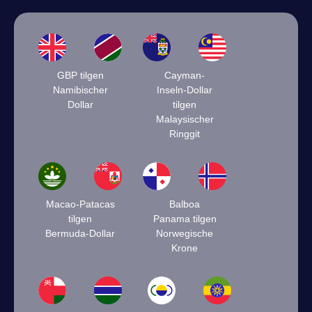
GBP tilgen
Cayman-
Namibischer
Inseln-Dollar
Dollar
tilgen
Malaysischer
Ringgit
Macao-Patacas
Balboa
tilgen
Panama tilgen
Bermuda-Dollar
Norwegische
Krone