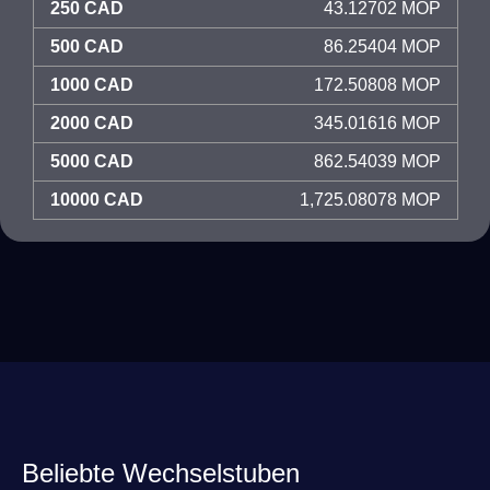
250 CAD
43.12702 MOP
500 CAD
86.25404 MOP
1000 CAD
172.50808 MOP
2000 CAD
345.01616 MOP
5000 CAD
862.54039 MOP
10000 CAD
1,725.08078 MOP
Beliebte Wechselstuben