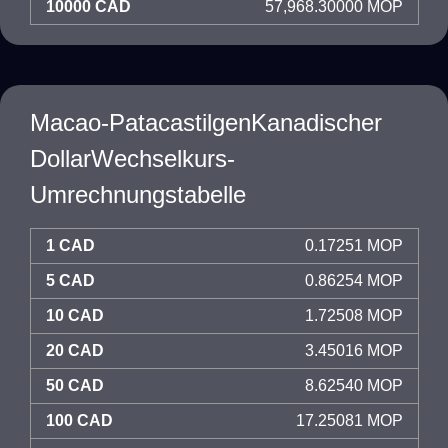
10000 CAD
57,968.30000 MOP
Macao-PatacastilgenKanadischer
DollarWechselkurs-
Umrechnungstabelle
1 CAD
0.17251 MOP
5 CAD
0.86254 MOP
10 CAD
1.72508 MOP
20 CAD
3.45016 MOP
50 CAD
8.62540 MOP
100 CAD
17.25081 MOP