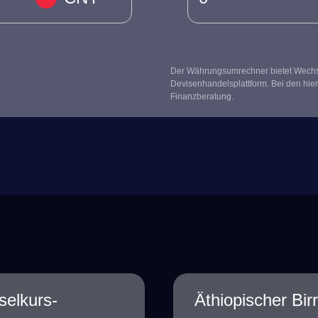
Der Währungsumrechner bietet Wechsel
Devisenhandelsplattform. Bei den hier
Finanzberatung.
selkurs-
Äthiopischer Bi