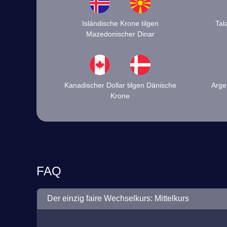
Isländische Krone tilgen
Tal
Mazedonischer Dinar
Kanadischer Dollar tilgen Dänische
Arge
Krone
FAQ
Der einzig faire Wechselkurs: Mittelkurs