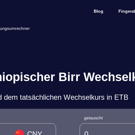
Blog
Fingera
hrungsumrechner
hiopischer Birr Wechsel
d dem tatsächlichen Wechselkurs in ETB
getauscht
CNY