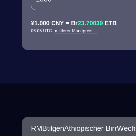
¥1.000 CNY = Br
23.70039
ETB
06:05 UTC
mittlerer Marktpreis
RMBtilgenÄthiopischer BirrWech