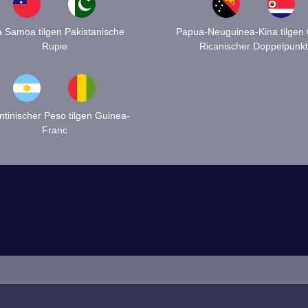
a Samoa tilgen Pakistanische
Papua-Neuguinea-Kina tilgen
Rupie
Ricanischer Doppelpunkt
ntinischer Peso tilgen Guinea-
Franc