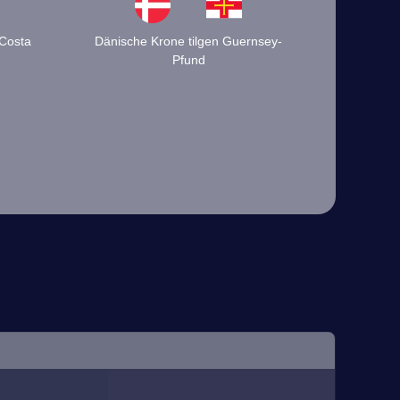
 Costa
Dänische Krone tilgen Guernsey-
Pfund