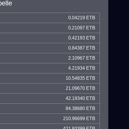
elle
0.04219 ETB
0.21097 ETB
0.42193 ETB
0.84387 ETB
2.10967 ETB
4.21934 ETB
10.54835 ETB
21.09670 ETB
42.19340 ETB
84.38680 ETB
210.96699 ETB
421.93399 ETB