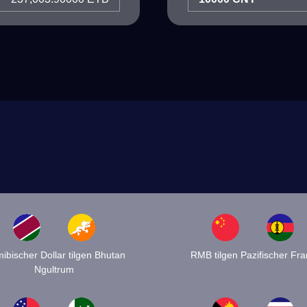
ibischer Dollar tilgen Bhutan
RMB tilgen Pazifischer Fra
Ngultrum