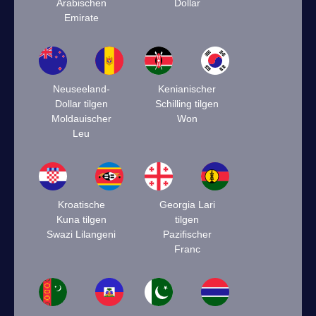
Arabischen
Dollar
Emirate
Neuseeland-
Kenianischer
Dollar tilgen
Schilling tilgen
Moldauischer
Won
Leu
Kroatische
Georgia Lari
Kuna tilgen
tilgen
Swazi Lilangeni
Pazifischer
Franc