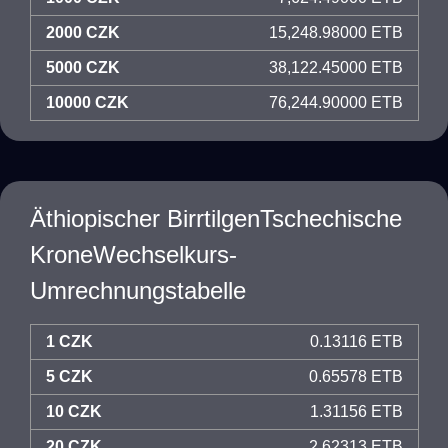
2000 CZK
15,248.98000 ETB
5000 CZK
38,122.45000 ETB
10000 CZK
76,244.90000 ETB
Äthiopischer BirrtilgenTschechische
KroneWechselkurs-
Umrechnungstabelle
1 CZK
0.13116 ETB
5 CZK
0.65578 ETB
10 CZK
1.31156 ETB
20 CZK
2.62313 ETB