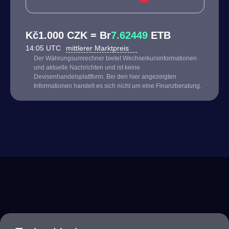
Kč1.000 CZK = Br
7.62449
ETB
14:05 UTC
mittlerer Marktpreis
Der Währungsumrechner bietet Wechselkursinformationen
und aktuelle Nachrichten und ist keine
Devisenhandelsplattform. Bei den hier angezeigten
Informationen handelt es sich nicht um eine Finanzberatung.