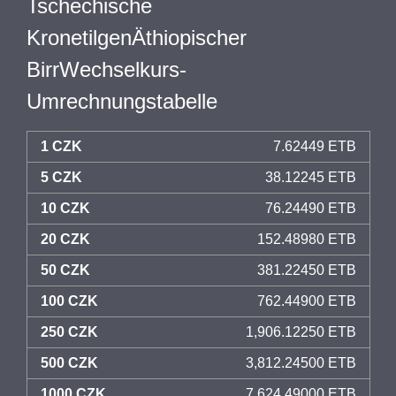
Tschechische
KronetilgenÄthiopischer
BirrWechselkurs-
Umrechnungstabelle
1 CZK
7.62449 ETB
5 CZK
38.12245 ETB
10 CZK
76.24490 ETB
20 CZK
152.48980 ETB
50 CZK
381.22450 ETB
100 CZK
762.44900 ETB
250 CZK
1,906.12250 ETB
500 CZK
3,812.24500 ETB
1000 CZK
7,624.49000 ETB