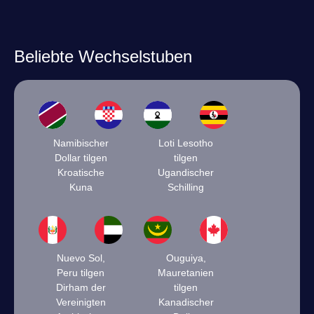
Beliebte Wechselstuben
Namibischer
Loti Lesotho
Dollar tilgen
tilgen
Kroatische
Ugandischer
Kuna
Schilling
Nuevo Sol,
Ouguiya,
Peru tilgen
Mauretanien
Dirham der
tilgen
Vereinigten
Kanadischer