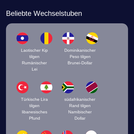
Beliebte Wechselstuben
Laotischer Kip
Dominikanischer
tilgen
Peso tilgen
Rumänischer
Brunei-Dollar
Lei
Türkische Lira
südafrikanischer
tilgen
Rand tilgen
libanesisches
Namibischer
Pfund
Dollar