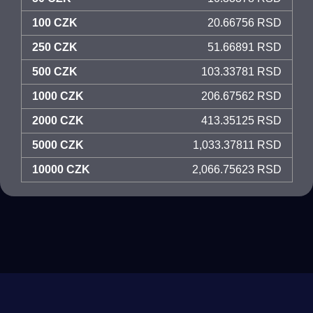
100 CZK
20.66756 RSD
250 CZK
51.66891 RSD
500 CZK
103.33781 RSD
1000 CZK
206.67562 RSD
2000 CZK
413.35125 RSD
5000 CZK
1,033.37811 RSD
10000 CZK
2,066.75623 RSD