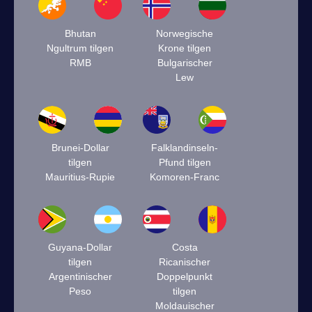
Bhutan
Norwegische
Ngultrum tilgen
Krone tilgen
RMB
Bulgarischer
Lew
Brunei-Dollar
Falklandinseln-
tilgen
Pfund tilgen
Mauritius-Rupie
Komoren-Franc
Guyana-Dollar
Costa
tilgen
Ricanischer
Argentinischer
Doppelpunkt
Peso
tilgen
Moldauischer