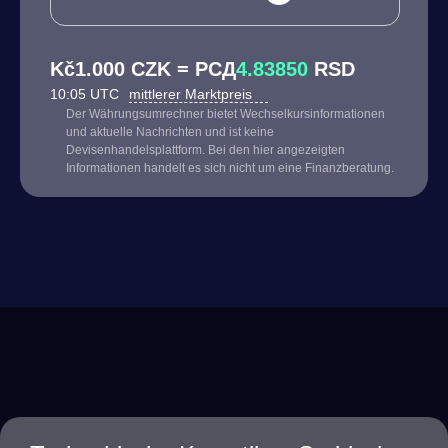
Kč1.000 CZK = РСД
4.83850
RSD
10:05 UTC
mittlerer Marktpreis
Der Währungsumrechner bietet Wechselkursinformationen
und aktuelle Nachrichten und ist keine
Devisenhandelsplattform. Bei den hier angezeigten
Informationen handelt es sich nicht um eine Finanzberatung.