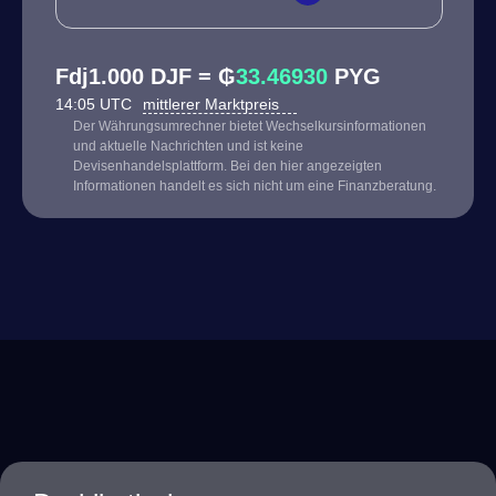
Fdj1.000 DJF = ₲
33.46930
PYG
14:05 UTC
mittlerer Marktpreis
Der Währungsumrechner bietet Wechselkursinformationen
und aktuelle Nachrichten und ist keine
Devisenhandelsplattform. Bei den hier angezeigten
Informationen handelt es sich nicht um eine Finanzberatung.