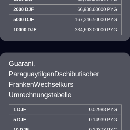
2000 DJF
66,938.60000 PYG
5000 DJF
167,346.50000 PYG
10000 DJF
334,693.00000 PYG
Guarani,
ParaguaytilgenDschibutischer
FrankenWechselkurs-
Umrechnungstabelle
1 DJF
0.02988 PYG
5 DJF
0.14939 PYG
10 DJF
0.29878 PYG