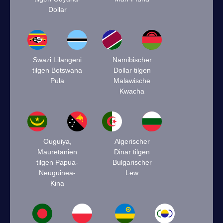
Dollar
Swazi Lilangeni
Namibischer
tilgen Botswana
Dollar tilgen
Pula
Malawische
Kwacha
Ouguiya,
Algerischer
Mauretanien
Dinar tilgen
tilgen Papua-
Bulgarischer
Neuguinea-
Lew
Kina