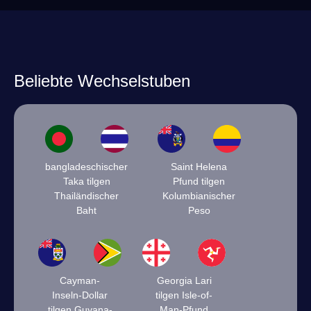
Beliebte Wechselstuben
bangladeschischer
Saint Helena
Taka tilgen
Pfund tilgen
Thailändischer
Kolumbianischer
Baht
Peso
Cayman-
Georgia Lari
Inseln-Dollar
tilgen Isle-of-
tilgen Guyana-
Man-Pfund