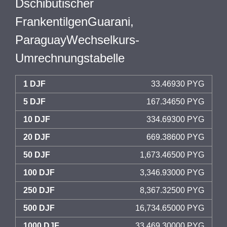
Dschibutischer
FrankentilgenGuarani,
ParaguayWechselkurs-
Umrechnungstabelle
1 DJF
33.46930 PYG
5 DJF
167.34650 PYG
10 DJF
334.69300 PYG
20 DJF
669.38600 PYG
50 DJF
1,673.46500 PYG
100 DJF
3,346.93000 PYG
250 DJF
8,367.32500 PYG
500 DJF
16,734.65000 PYG
1000 DJF
33,469.30000 PYG