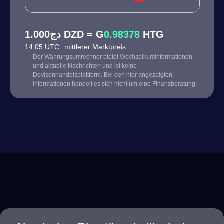
دج1.000 DZD = G
0.98378
HTG
14:05 UTC
mittlerer Marktpreis
Der Währungsumrechner bietet Wechselkursinformationen
und aktuelle Nachrichten und ist keine
Devisenhandelsplattform. Bei den hier angezeigten
Informationen handelt es sich nicht um eine Finanzberatung.