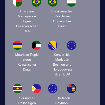
Ariary aus
Brasilianischer
Madagaskar
Real tilgen
tilgen
Ungarischer
Brasilianischer
Forint
Real
Mauritius-Rupie
Konvertible
tilgen
Mark von
Kuwaitischer
Bosnien und
Dinar
Herzegowina
tilgen EUR
Suriname-
EUR tilgen
Dollar tilgen
Cayman-