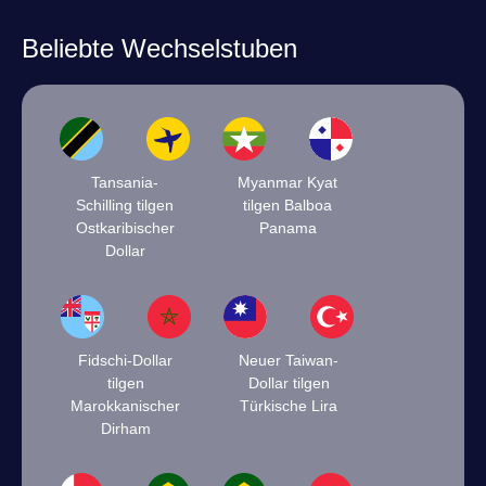
Beliebte Wechselstuben
Tansania-
Myanmar Kyat
Schilling tilgen
tilgen Balboa
Ostkaribischer
Panama
Dollar
Fidschi-Dollar
Neuer Taiwan-
tilgen
Dollar tilgen
Marokkanischer
Türkische Lira
Dirham