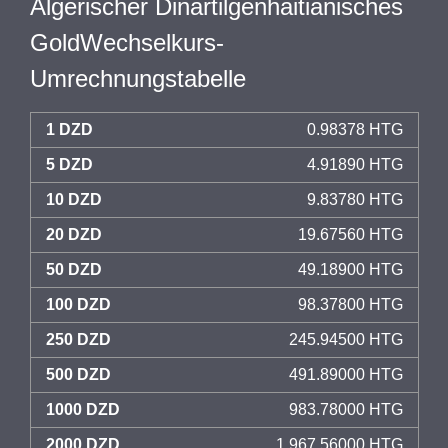
Algerischer Dinartilgenhaitianisches
GoldWechselkurs-
Umrechnungstabelle
1 DZD
0.98378 HTG
5 DZD
4.91890 HTG
10 DZD
9.83780 HTG
20 DZD
19.67560 HTG
50 DZD
49.18900 HTG
100 DZD
98.37800 HTG
250 DZD
245.94500 HTG
500 DZD
491.89000 HTG
1000 DZD
983.78000 HTG
2000 DZD
1,967.56000 HTG