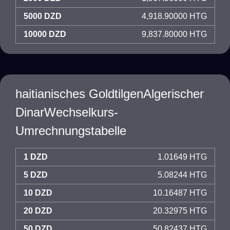
5000 DZD
4,918.90000 HTG
10000 DZD
9,837.80000 HTG
haitianisches GoldtilgenAlgerischer
DinarWechselkurs-
Umrechnungstabelle
1 DZD
1.01649 HTG
5 DZD
5.08244 HTG
10 DZD
10.16487 HTG
20 DZD
20.32975 HTG
50 DZD
50.82437 HTG