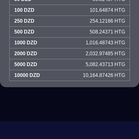
100 DZD
101.64874 HTG
250 DZD
254.12186 HTG
500 DZD
508.24371 HTG
1000 DZD
1,016.48743 HTG
2000 DZD
2,032.97485 HTG
5000 DZD
5,082.43713 HTG
10000 DZD
10,164.87426 HTG