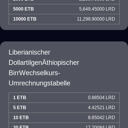
5000 ETB
5,649.45000 LRD
10000 ETB
11,298.90000 LRD
Liberianischer
DollartilgenÄthiopischer
BirrWechselkurs-
Umrechnungstabelle
1 ETB
0.88504 LRD
5 ETB
4.42521 LRD
10 ETB
8.85042 LRD
20 ETB
17.70084 LRD