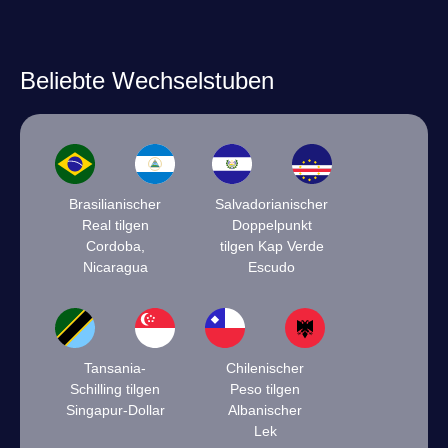
Beliebte Wechselstuben
Brasilianischer
Salvadorianischer
Real tilgen
Doppelpunkt
Cordoba,
tilgen Kap Verde
Nicaragua
Escudo
Tansania-
Chilenischer
Schilling tilgen
Peso tilgen
Singapur-Dollar
Albanischer
Lek