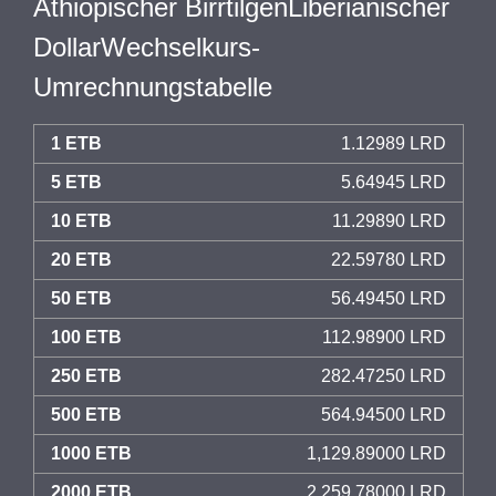
Äthiopischer BirrtilgenLiberianischer
DollarWechselkurs-
Umrechnungstabelle
1 ETB
1.12989 LRD
5 ETB
5.64945 LRD
10 ETB
11.29890 LRD
20 ETB
22.59780 LRD
50 ETB
56.49450 LRD
100 ETB
112.98900 LRD
250 ETB
282.47250 LRD
500 ETB
564.94500 LRD
1000 ETB
1,129.89000 LRD
2000 ETB
2,259.78000 LRD