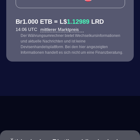
Br1.000 ETB = L$
1.12989
LRD
14:06 UTC
mittlerer Marktpreis
Der Währungsumrechner bietet Wechselkursinformationen
und aktuelle Nachrichten und ist keine
Devisenhandelsplattform. Bei den hier angezeigten
Informationen handelt es sich nicht um eine Finanzberatung.