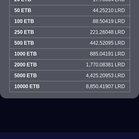
50 ETB
44.25210 LRD
100 ETB
88.50419 LRD
250 ETB
221.26048 LRD
500 ETB
442.52095 LRD
1000 ETB
885.04191 LRD
2000 ETB
1,770.08381 LRD
5000 ETB
4,425.20953 LRD
10000 ETB
8,850.41907 LRD