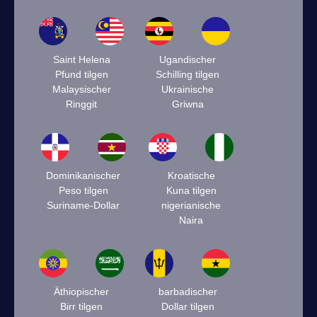
Saint Helena
Ugandischer
Pfund tilgen
Schilling tilgen
Malaysischer
Ukrainische
Ringgit
Griwna
Dominikanischer
Kroatische
Peso tilgen
Kuna tilgen
Suriname-Dollar
nigerianische
Naira
Äthiopischer
barbadischer
Birr tilgen
Dollar tilgen