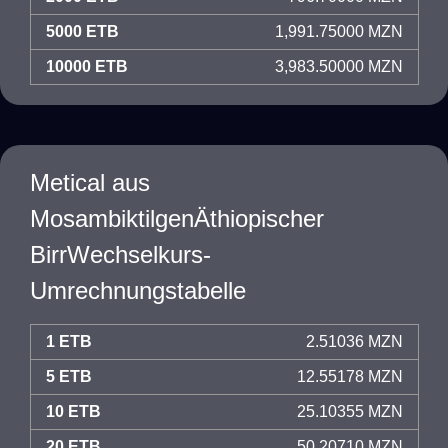
5000 ETB
1,991.75000 MZN
10000 ETB
3,983.50000 MZN
Metical aus
MosambiktilgenÄthiopischer
BirrWechselkurs-
Umrechnungstabelle
1 ETB
2.51036 MZN
5 ETB
12.55178 MZN
10 ETB
25.10355 MZN
20 ETB
50.20710 MZN