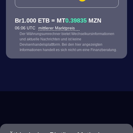
Br1.000 ETB = MT
0.39835
MZN
06:06 UTC
mittlerer Marktpreis
Der Währungsumrechner bietet Wechselkursinformationen
und aktuelle Nachrichten und ist keine
Devisenhandelsplattform. Bei den hier angezeigten
Informationen handelt es sich nicht um eine Finanzberatung.