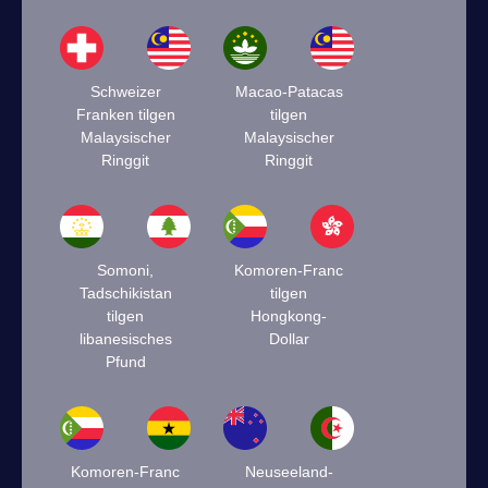
Schweizer
Macao-Patacas
Franken tilgen
tilgen
Malaysischer
Malaysischer
Ringgit
Ringgit
Somoni,
Komoren-Franc
Tadschikistan
tilgen
tilgen
Hongkong-
libanesisches
Dollar
Pfund
Komoren-Franc
Neuseeland-