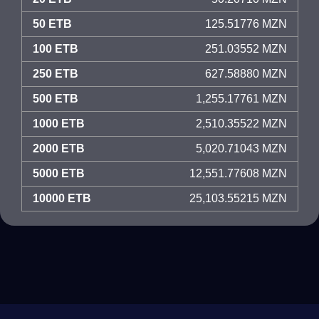
50 ETB
125.51776 MZN
100 ETB
251.03552 MZN
250 ETB
627.58880 MZN
500 ETB
1,255.17761 MZN
1000 ETB
2,510.35522 MZN
2000 ETB
5,020.71043 MZN
5000 ETB
12,551.77608 MZN
10000 ETB
25,103.55215 MZN