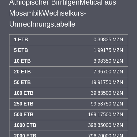
Äthiopischer BirrtilgenMetical aus
MosambikWechselkurs-
Umrechnungstabelle
1 ETB
0.39835 MZN
5 ETB
1.99175 MZN
10 ETB
3.98350 MZN
20 ETB
7.96700 MZN
50 ETB
19.91750 MZN
100 ETB
39.83500 MZN
250 ETB
99.58750 MZN
500 ETB
199.17500 MZN
1000 ETB
398.35000 MZN
2000 ETB
796.70000 MZN