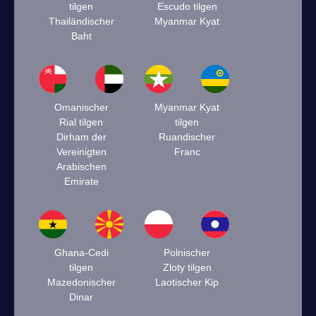
tilgen
Escudo tilgen
Thailändischer
Myanmar Kyat
Baht
Omanischer
Myanmar Kyat
Rial tilgen
tilgen
Dirham der
Ruandischer
Vereinigten
Franc
Arabischen
Emirate
Ghana-Cedi
Polnischer
tilgen
Zloty tilgen
Mazedonischer
Laotischer Kip
Dinar