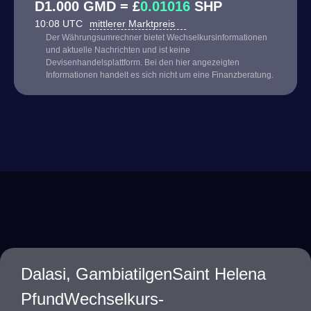
D1.000 GMD = £
0.01016
SHP
10:08 UTC
mittlerer Marktpreis
Der Währungsumrechner bietet Wechselkursinformationen
und aktuelle Nachrichten und ist keine
Devisenhandelsplattform. Bei den hier angezeigten
Informationen handelt es sich nicht um eine Finanzberatung.
Dalasi, GambiatilgenSaint Helena
PfundWechselkurs-