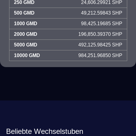
250 GMD
24,606.29921 SHP
500 GMD
49,212.59843 SHP
1000 GMD
98,425.19685 SHP
2000 GMD
196,850.39370 SHP
5000 GMD
492,125.98425 SHP
10000 GMD
984,251.96850 SHP
Beliebte Wechselstuben