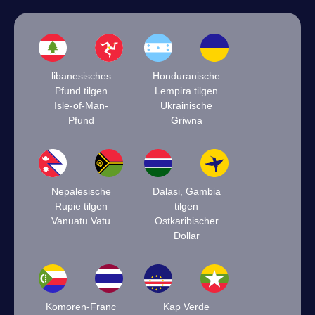
libanesisches
Honduranische
Pfund tilgen
Lempira tilgen
Isle-of-Man-
Ukrainische
Pfund
Griwna
Nepalesische
Dalasi, Gambia
Rupie tilgen
tilgen
Vanuatu Vatu
Ostkaribischer
Dollar
Komoren-Franc
Kap Verde