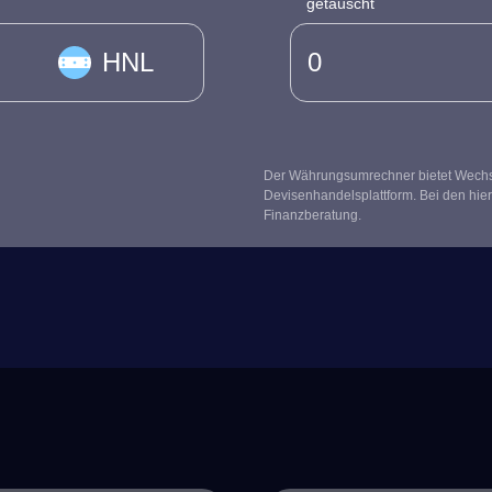
getauscht
HNL
Der Währungsumrechner bietet Wechsel
Devisenhandelsplattform. Bei den hier
Finanzberatung.