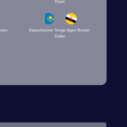
Dram
rain-
Kasachischer Tenge tilgen Brunei-
Dollar