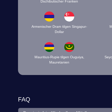
Dschibutischer Franken
Armenischer Dram tilgen Singapur-
M
Dollar
Mauritius-Rupie tilgen Ouguiya,
Seyc
Mauretanien
FAQ