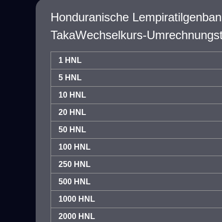
Honduranische Lempiratilgenban
TakaWechselkurs-Umrechnungst
1 HNL
5 HNL
10 HNL
20 HNL
50 HNL
100 HNL
250 HNL
500 HNL
1000 HNL
2000 HNL