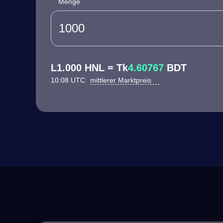
Menge
L1.000 HNL = Tk
4.60767
BDT
10:08 UTC
mittlerer Marktpreis