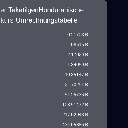
er TakatilgenHonduranische
kurs-Umrechnungstabelle
0.21703 BDT
1.08515 BDT
2.17029 BDT
4.34059 BDT
10.85147 BDT
21.70294 BDT
54.25736 BDT
108.51472 BDT
217.02943 BDT
434.05886 BDT