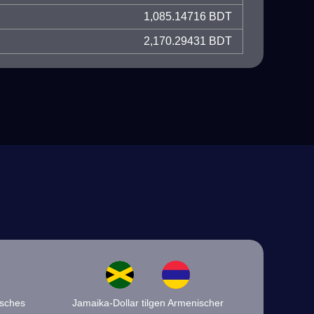
1,085.14716 BDT
2,170.29431 BDT
isches
Jamaika-Dollar tilgen Armenischer