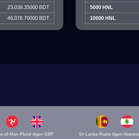
23,038.35000 BDT
5000 HNL
46,076.70000 BDT
10000 HNL
le-of-Man-Pfund tilgen GBP
Sri-Lanka-Rupie tilgen libanes