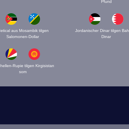
Pfund
etical aus Mosambik tilgen
Jordanischer Dinar tilgen Bah
Salomonen-Dollar
Dinar
hellen-Rupie tilgen Kirgisistan
som