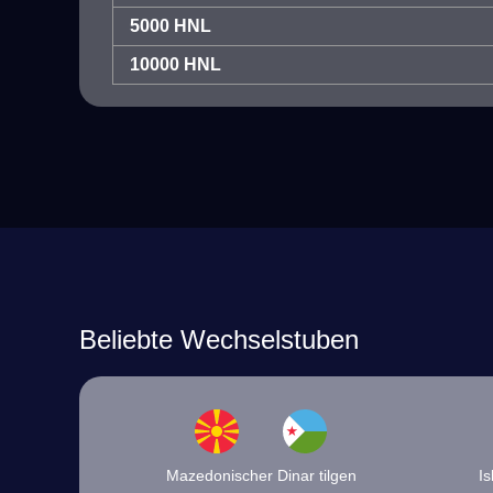
5000 HNL
10000 HNL
Beliebte Wechselstuben
Mazedonischer Dinar tilgen
Is