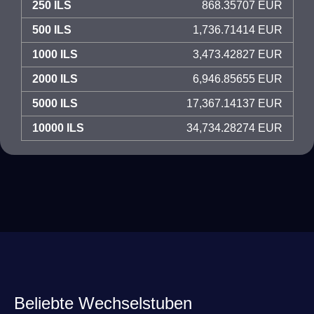
250 ILS
868.35707 EUR
500 ILS
1,736.71414 EUR
1000 ILS
3,473.42827 EUR
2000 ILS
6,946.85655 EUR
5000 ILS
17,367.14137 EUR
10000 ILS
34,734.28274 EUR
Beliebte Wechselstuben