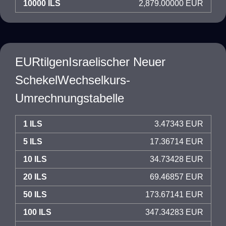
10000 ILS
2,879.00000 EUR
EURtilgenIsraelischer Neuer
SchekelWechselkurs-
Umrechnungstabelle
1 ILS
3.47343 EUR
5 ILS
17.36714 EUR
10 ILS
34.73428 EUR
20 ILS
69.46857 EUR
50 ILS
173.67141 EUR
100 ILS
347.34283 EUR