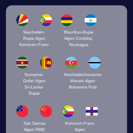
Seychellen-
Mauritius-Rupie
Rupie tilgen
tilgen Cordoba,
Komoren-Franc
Nicaragua
Suriname-
Aserbaidschanische
Dollar tilgen
Manats tilgen
Sri-Lanka-
Botswana Pula
Rupie
Tala Samoa
Komoren-Franc
tilgen RMB
tilgen