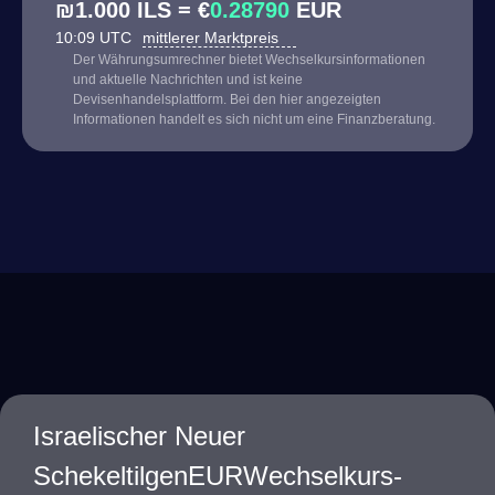
₪1.000 ILS = €
0.28790
EUR
10:09 UTC
mittlerer Marktpreis
Der Währungsumrechner bietet Wechselkursinformationen
und aktuelle Nachrichten und ist keine
Devisenhandelsplattform. Bei den hier angezeigten
Informationen handelt es sich nicht um eine Finanzberatung.
Israelischer Neuer
SchekeltilgenEURWechselkurs-