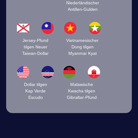
Niederländischer
Antillen-Gulden
Jersey-Pfund
Vietnamesischer
tilgen Neuer
Dong tilgen
Taiwan-Dollar
Myanmar Kyat
Dollar tilgen
Malawische
Kap Verde
Kwacha tilgen
Escudo
Gibraltar-Pfund