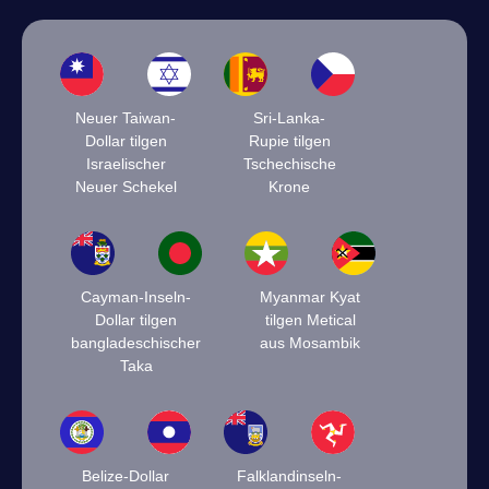
Neuer Taiwan-
Sri-Lanka-
Dollar tilgen
Rupie tilgen
Israelischer
Tschechische
Neuer Schekel
Krone
Cayman-Inseln-
Myanmar Kyat
Dollar tilgen
tilgen Metical
bangladeschischer
aus Mosambik
Taka
Belize-Dollar
Falklandinseln-