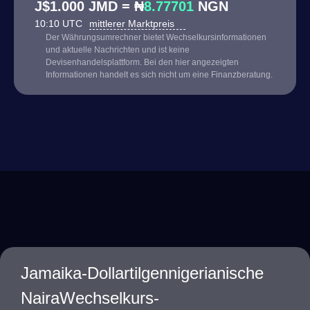
J$1.000 JMD = ₦
8.77701
NGN
10:10 UTC
mittlerer Marktpreis
Der Währungsumrechner bietet Wechselkursinformationen
und aktuelle Nachrichten und ist keine
Devisenhandelsplattform. Bei den hier angezeigten
Informationen handelt es sich nicht um eine Finanzberatung.
Jamaika-Dollartilgennigerianische
NairaWechselkurs-