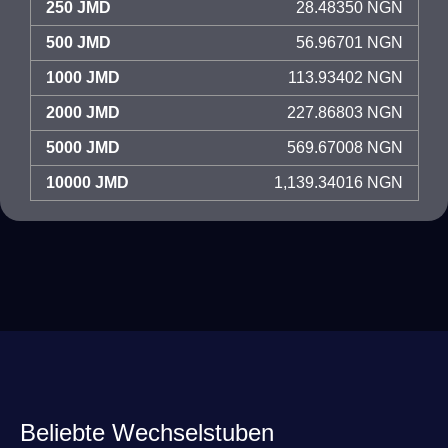
250 JMD
28.48350 NGN
500 JMD
56.96701 NGN
1000 JMD
113.93402 NGN
2000 JMD
227.86803 NGN
5000 JMD
569.67008 NGN
10000 JMD
1,139.34016 NGN
Beliebte Wechselstuben