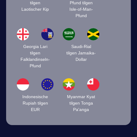
tilgen
Pfund tilgen
Laotischer Kip
Isle-of-Man-
Pfund
Georgia Lari
Saudi-Rial
tilgen
tilgen Jamaika-
Falklandinseln-
Dollar
Pfund
Indonesische
Myanmar Kyat
Rupiah tilgen
tilgen Tonga
EUR
Pa'anga