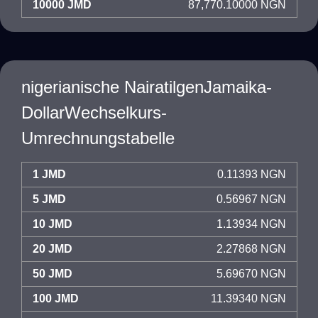
10000 JMD
87,770.10000 NGN
nigerianische NairatilgenJamaika-
DollarWechselkurs-
Umrechnungstabelle
1 JMD
0.11393 NGN
5 JMD
0.56967 NGN
10 JMD
1.13934 NGN
20 JMD
2.27868 NGN
50 JMD
5.69670 NGN
100 JMD
11.39340 NGN