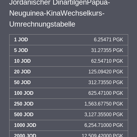
Jordanischer DinartilgenPapua-
Neuguinea-KinaWechselkurs-
Umrechnungstabelle
1 JOD
6.25471 PGK
5 JOD
31.27355 PGK
10 JOD
62.54710 PGK
20 JOD
125.09420 PGK
50 JOD
312.73550 PGK
100 JOD
625.47100 PGK
250 JOD
1,563.67750 PGK
500 JOD
3,127.35500 PGK
1000 JOD
6,254.71000 PGK
2000 JOD
12,509.42000 PGK