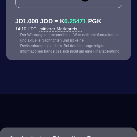
JD1.000 JOD = K
6.25471
PGK
14:10 UTC
mittlerer Marktpreis
Der Währungsumrechner bietet Wechselkursinformationen
und aktuelle Nachrichten und ist keine
Devisenhandelsplattform. Bei den hier angezeigten
Informationen handelt es sich nicht um eine Finanzberatung.