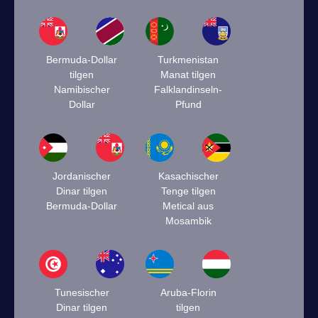
Bermuda-Dollar
Turkmenistan
tilgen
Manat tilgen
Namibischer
Falklandinseln-
Dollar
Pfund
Jordanischer
Kasachischer
Dinar tilgen
Tenge tilgen
Bermuda-Dollar
Metical aus
Mosambik
Tunesischer
Aruba-Florin
Dinar tilgen
tilgen