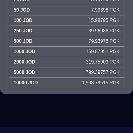
50 JOD
7.99398 PGK
100 JOD
15.98795 PGK
250 JOD
39.96988 PGK
500 JOD
79.93976 PGK
1000 JOD
159.87951 PGK
2000 JOD
319.75903 PGK
5000 JOD
799.39757 PGK
10000 JOD
1,598.79515 PGK