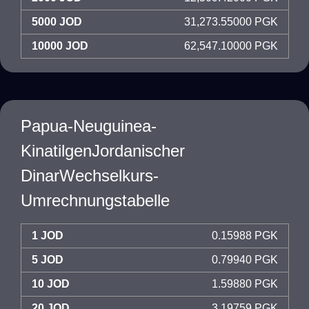
5000 JOD
31,273.55000 PGK
10000 JOD
62,547.10000 PGK
Papua-Neuguinea-
KinatilgenJordanischer
DinarWechselkurs-
Umrechnungstabelle
1 JOD
0.15988 PGK
5 JOD
0.79940 PGK
10 JOD
1.59880 PGK
20 JOD
3.19759 PGK