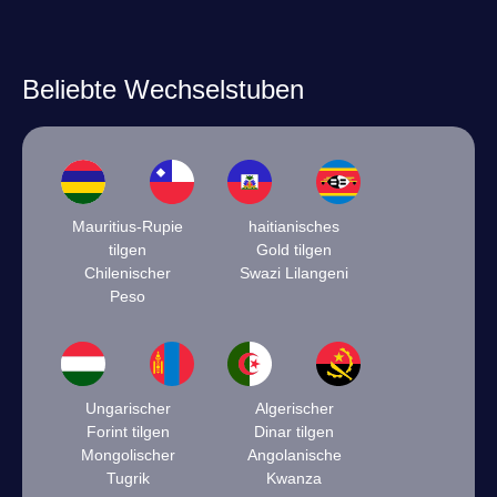
Beliebte Wechselstuben
Mauritius-Rupie
haitianisches
tilgen
Gold tilgen
Chilenischer
Swazi Lilangeni
Peso
Ungarischer
Algerischer
Forint tilgen
Dinar tilgen
Mongolischer
Angolanische
Tugrik
Kwanza