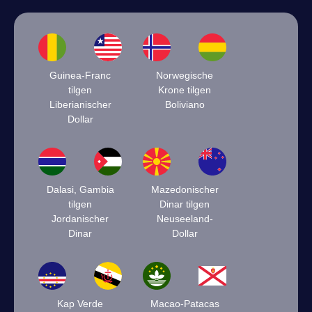
Guinea-Franc
Norwegische
tilgen
Krone tilgen
Liberianischer
Boliviano
Dollar
Dalasi, Gambia
Mazedonischer
tilgen
Dinar tilgen
Jordanischer
Neuseeland-
Dinar
Dollar
Kap Verde
Macao-Patacas