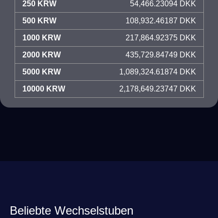
250 KRW
54,466.23094 DKK
500 KRW
108,932.46187 DKK
1000 KRW
217,864.92375 DKK
2000 KRW
435,729.84749 DKK
5000 KRW
1,089,324.61874 DKK
10000 KRW
2,178,649.23747 DKK
Beliebte Wechselstuben