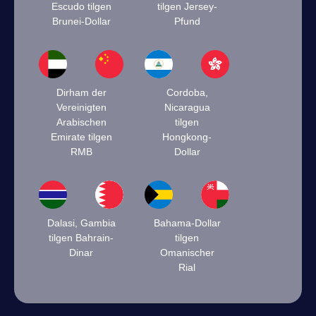
Escudo tilgen
tilgen Jersey-
Brunei-Dollar
Pfund
Dirham der
Cordoba,
Vereinigten
Nicaragua
Arabischen
tilgen
Emirate tilgen
Hongkong-
RMB
Dollar
Dalasi, Gambia
Bahama-Dollar
tilgen Bahrain-
tilgen
Dinar
Omanischer
Rial