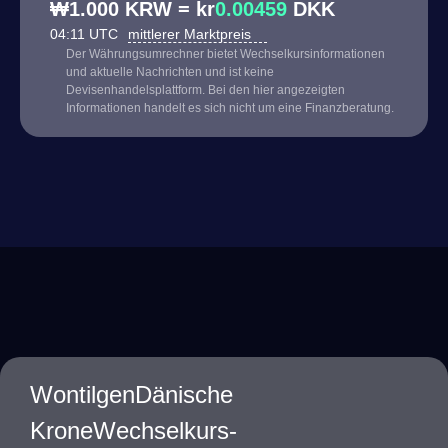
₩1.000 KRW = kr
0.00459
DKK
04:11 UTC
mittlerer Marktpreis
Der Währungsumrechner bietet Wechselkursinformationen
und aktuelle Nachrichten und ist keine
Devisenhandelsplattform. Bei den hier angezeigten
Informationen handelt es sich nicht um eine Finanzberatung.
WontilgenDänische
KroneWechselkurs-