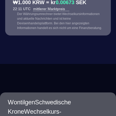
₩1.000 KRW = kr
0.00673
SEK
22:11 UTC
mittlerer Marktpreis
Der Währungsumrechner bietet Wechselkursinformationen
und aktuelle Nachrichten und ist keine
Devisenhandelsplattform. Bei den hier angezeigten
Informationen handelt es sich nicht um eine Finanzberatung.
WontilgenSchwedische
KroneWechselkurs-