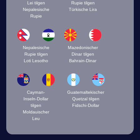
Lei tilgen
Rupie tilgen
Nepalesische
Türkische Lira
Rupie
Nepalesische
Mazedonischer
Rupie tilgen
Dinar tilgen
Loti Lesotho
Bahrain-Dinar
Cayman-
Guatemaltekischer
Inseln-Dollar
Quetzal tilgen
tilgen
Fidschi-Dollar
Moldauischer
Leu