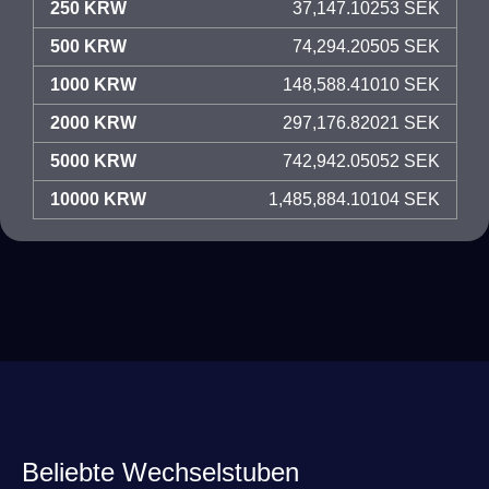
250 KRW
37,147.10253 SEK
500 KRW
74,294.20505 SEK
1000 KRW
148,588.41010 SEK
2000 KRW
297,176.82021 SEK
5000 KRW
742,942.05052 SEK
10000 KRW
1,485,884.10104 SEK
Beliebte Wechselstuben