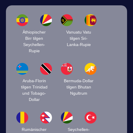
Äthiopischer
Vanuatu Vatu
Birr tilgen
tilgen Sri-
Seychellen-
Lanka-Rupie
Rupie
Aruba-Florin
Bermuda-Dollar
tilgen Trinidad
tilgen Bhutan
und Tobago-
Ngultrum
Dollar
Rumänischer
Seychellen-