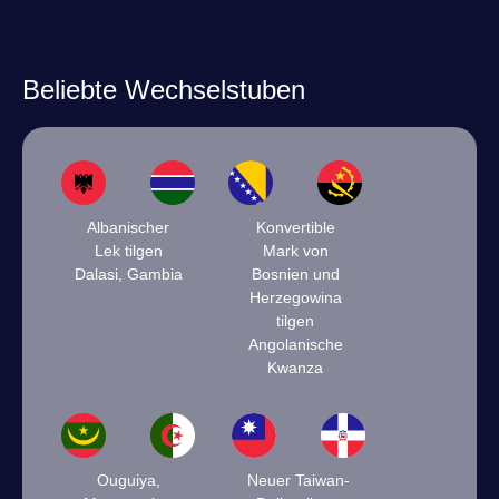
Beliebte Wechselstuben
Albanischer
Konvertible
Lek tilgen
Mark von
Dalasi, Gambia
Bosnien und
Herzegowina
tilgen
Angolanische
Kwanza
Ouguiya,
Neuer Taiwan-