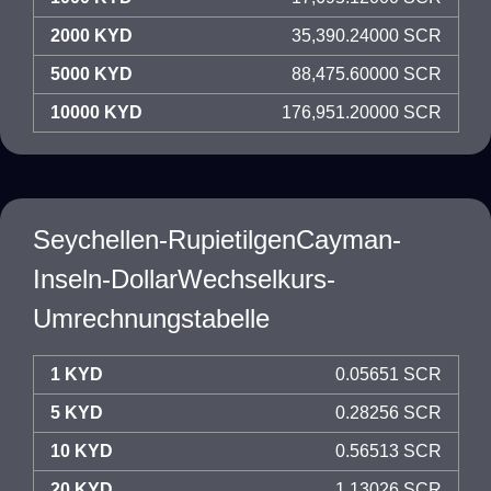
2000 KYD
35,390.24000 SCR
5000 KYD
88,475.60000 SCR
10000 KYD
176,951.20000 SCR
Seychellen-RupietilgenCayman-
Inseln-DollarWechselkurs-
Umrechnungstabelle
1 KYD
0.05651 SCR
5 KYD
0.28256 SCR
10 KYD
0.56513 SCR
20 KYD
1.13026 SCR