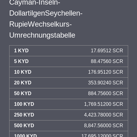
Cayman-Inseln-
DollartilgenSeychellen-
RupieWechselkurs-
Umrechnungstabelle
1 KYD
17.69512 SCR
5 KYD
88.47560 SCR
10 KYD
176.95120 SCR
20 KYD
353.90240 SCR
50 KYD
884.75600 SCR
100 KYD
1,769.51200 SCR
250 KYD
4,423.78000 SCR
500 KYD
8,847.56000 SCR
1000 KYD
17,695.12000 SCR