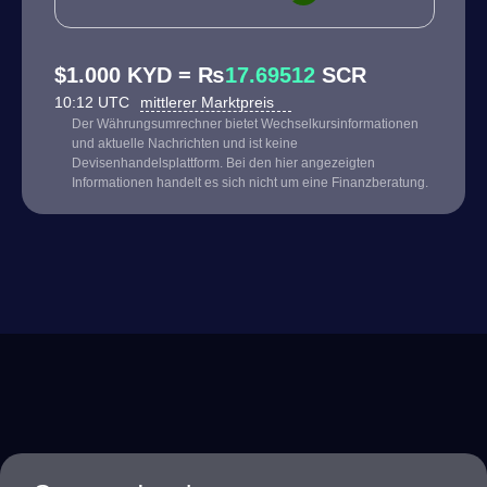
$1.000 KYD = ₨
17.69512
SCR
10:12 UTC
mittlerer Marktpreis
Der Währungsumrechner bietet Wechselkursinformationen
und aktuelle Nachrichten und ist keine
Devisenhandelsplattform. Bei den hier angezeigten
Informationen handelt es sich nicht um eine Finanzberatung.