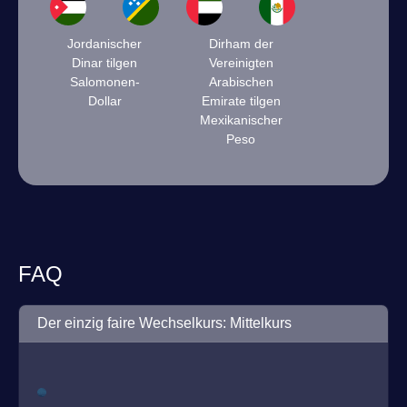
Jordanischer
Dirham der
Dinar tilgen
Vereinigten
Salomonen-
Arabischen
Dollar
Emirate tilgen
Mexikanischer
Peso
FAQ
Der einzig faire Wechselkurs: Mittelkurs