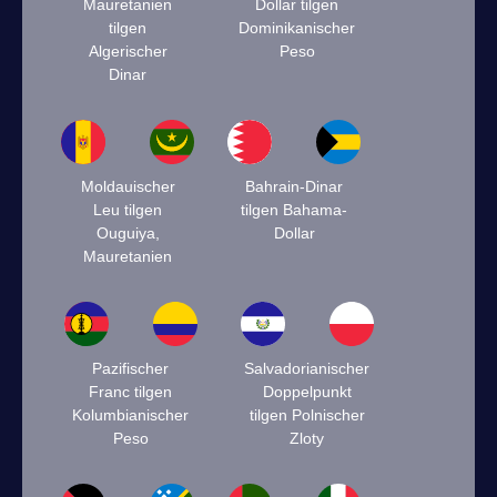
Mauretanien
Dollar tilgen
tilgen
Dominikanischer
Algerischer
Peso
Dinar
Moldauischer
Bahrain-Dinar
Leu tilgen
tilgen Bahama-
Ouguiya,
Dollar
Mauretanien
Pazifischer
Salvadorianischer
Franc tilgen
Doppelpunkt
Kolumbianischer
tilgen Polnischer
Peso
Zloty