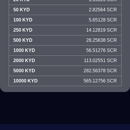
50 KYD
2.82564 SCR
100 KYD
5.65128 SCR
250 KYD
14.12819 SCR
500 KYD
28.25638 SCR
1000 KYD
56.51276 SCR
2000 KYD
113.02551 SCR
5000 KYD
282.56378 SCR
10000 KYD
565.12756 SCR