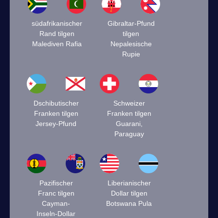
südafrikanischer
Gibraltar-Pfund
Rand tilgen
tilgen
Malediven Rafia
Nepalesische
Rupie
Dschibutischer
Schweizer
Franken tilgen
Franken tilgen
Jersey-Pfund
Guarani,
Paraguay
Pazifischer
Liberianischer
Franc tilgen
Dollar tilgen
Cayman-
Botswana Pula
Inseln-Dollar