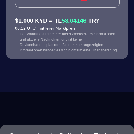
$1.000 KYD = TL
58.04146
TRY
06:12 UTC
mittlerer Marktpreis
Der Währungsumrechner bietet Wechselkursinformationen
und aktuelle Nachrichten und ist keine
Devisenhandelsplattform. Bei den hier angezeigten
Informationen handelt es sich nicht um eine Finanzberatung.