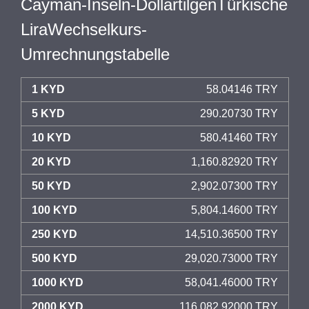
Cayman-Inseln-DollartilgenTürkische
LiraWechselkurs-
Umrechnungstabelle
1 KYD
58.04146 TRY
5 KYD
290.20730 TRY
10 KYD
580.41460 TRY
20 KYD
1,160.82920 TRY
50 KYD
2,902.07300 TRY
100 KYD
5,804.14600 TRY
250 KYD
14,510.36500 TRY
500 KYD
29,020.73000 TRY
1000 KYD
58,041.46000 TRY
2000 KYD
116,082.92000 TRY