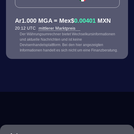
Ar1.000 MGA = Mex$
0.00401
MXN
20:12 UTC
mittlerer Marktpreis
Der Währungsumrechner bietet Wechselkursinformationen
und aktuelle Nachrichten und ist keine
Devisenhandelsplattform. Bei den hier angezeigten
Informationen handelt es sich nicht um eine Finanzberatung.