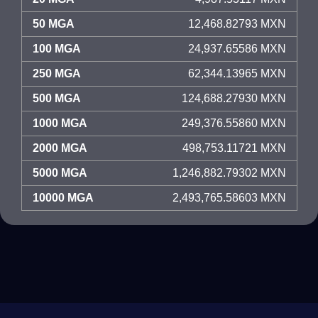
50 MGA
12,468.82793 MXN
100 MGA
24,937.65586 MXN
250 MGA
62,344.13965 MXN
500 MGA
124,688.27930 MXN
1000 MGA
249,376.55860 MXN
2000 MGA
498,753.11721 MXN
5000 MGA
1,246,882.79302 MXN
10000 MGA
2,493,765.58603 MXN