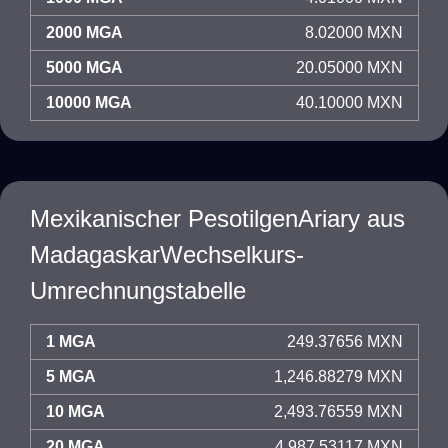
2000 MGA
8.02000 MXN
5000 MGA
20.05000 MXN
10000 MGA
40.10000 MXN
Mexikanischer PesotilgenAriary aus
MadagaskarWechselkurs-
Umrechnungstabelle
1 MGA
249.37656 MXN
5 MGA
1,246.88279 MXN
10 MGA
2,493.76559 MXN
20 MGA
4,987.53117 MXN