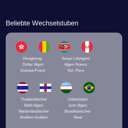
Beliebte Wechselstuben
Hongkong-
Swazi Lilangeni
Dollar tilgen
tilgen Nuevo
Guinea-Franc
Sol, Peru
Thailändischer
Usbekistan
Baht tilgen
som tilgen
Niederländischer
Brasilianischer
Antillen-Gulden
Real