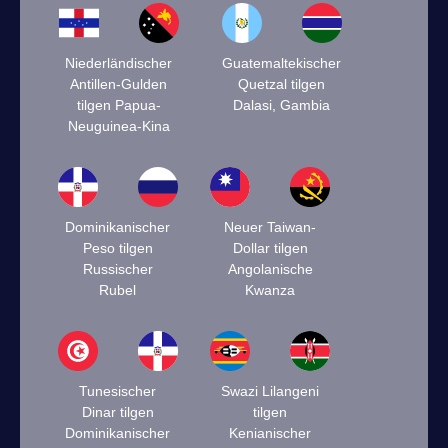
Niederländischer
Guatemaltekischer
Antillen-Gulden
Quetzal tilgen
tilgen Papua-
Dalasi, Gambia
Neuguinea-Kina
Dominikanischer
Neuer Taiwan-
Peso tilgen
Dollar tilgen
Russischer
Angolanische
Rubel
Kwanza
Tunesischer
Swazi Lilangeni
Dinar tilgen
tilgen
Dominikanischer
Kenianischer