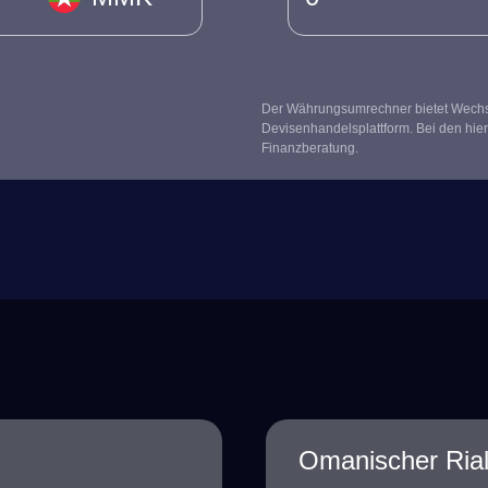
Der Währungsumrechner bietet Wechsel
Devisenhandelsplattform. Bei den hier
Finanzberatung.
Omanischer Ria