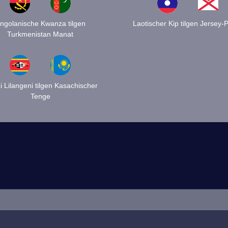
ngolanische Kwanza tilgen
Laotischer Kip tilgen Jersey-
Turkmenistan Manat
 Lilangeni tilgen Kasachischer
Tenge