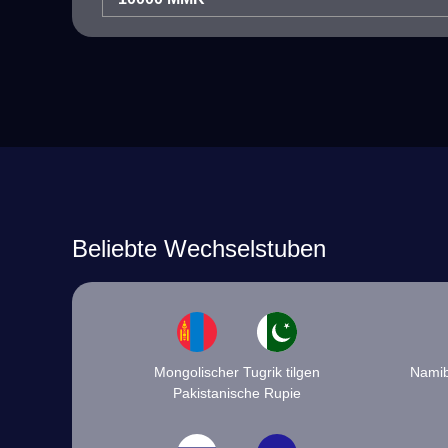
Beliebte Wechselstuben
Mongolischer Tugrik tilgen
Namibi
Pakistanische Rupie