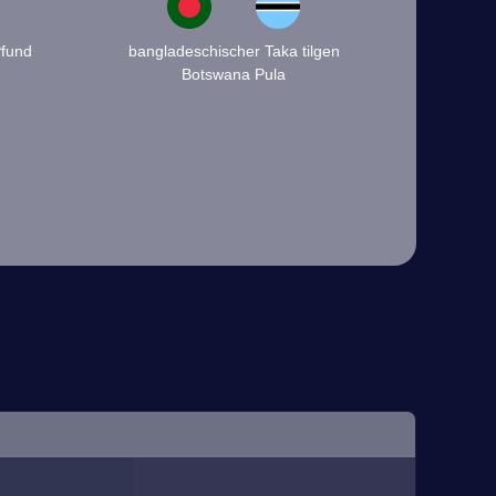
Pfund
bangladeschischer Taka tilgen
Botswana Pula