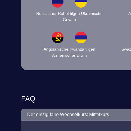
Russischer Rubel tilgen Ukrainische
A
Griwna
Angolanische Kwanza tilgen
Swazi
Armenischer Dram
FAQ
Der einzig faire Wechselkurs: Mittelkurs