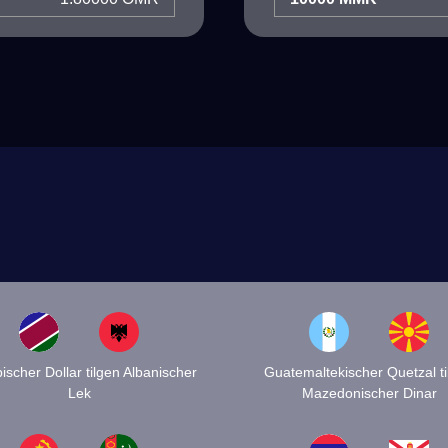
scher Dollar tilgen Albanischer
Guatemaltekischer Quetzal ti
Lek
Mazedonischer Dinar