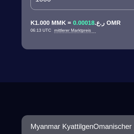
0.00018
K1.000 MMK = ر.ع.
OMR
06:13 UTC
mittlerer Marktpreis
Myanmar KyattilgenOmanischer