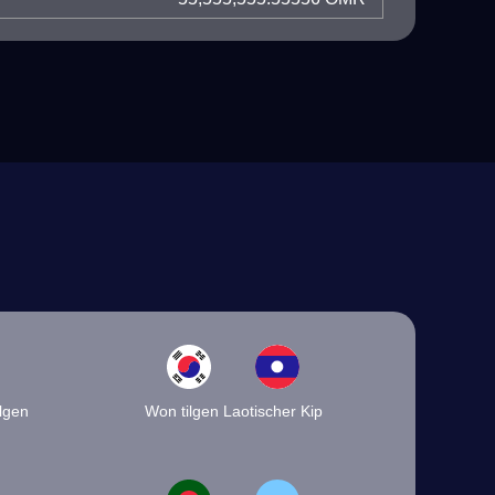
lgen
Won tilgen Laotischer Kip