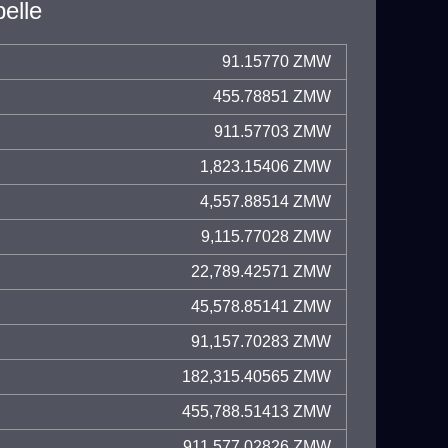
elle
91.15770 ZMW
455.78851 ZMW
911.57703 ZMW
1,823.15406 ZMW
4,557.88514 ZMW
9,115.77028 ZMW
22,789.42571 ZMW
45,578.85141 ZMW
91,157.70283 ZMW
182,315.40565 ZMW
455,788.51413 ZMW
911,577.02826 ZMW