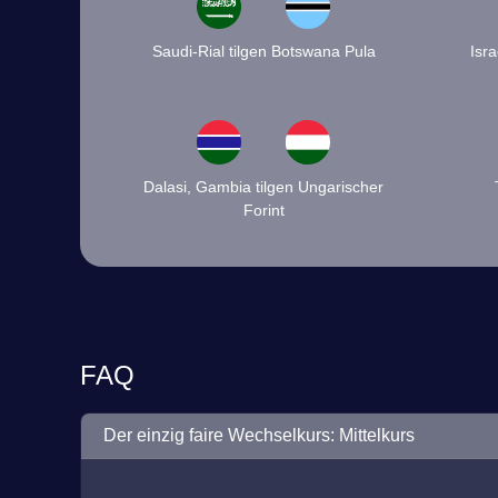
Saudi-Rial tilgen Botswana Pula
Isr
Dalasi, Gambia tilgen Ungarischer
Forint
FAQ
Der einzig faire Wechselkurs: Mittelkurs