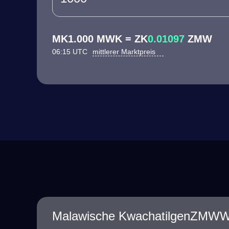
MK1.000 MWK = ZK
0.01097
ZMW
06:15 UTC
mittlerer Marktpreis
Malawische KwachatilgenZMWW