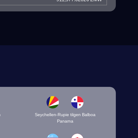
n
Seychellen-Rupie tilgen Balboa
Panama