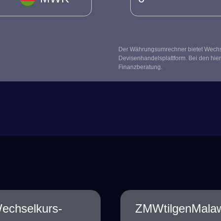
Der Währungsumrechner bietet Wechsel
Devisenhandelsplattform. Bei den hier
Finanzberatung.
echselkurs-
ZMWtilgenMalaw