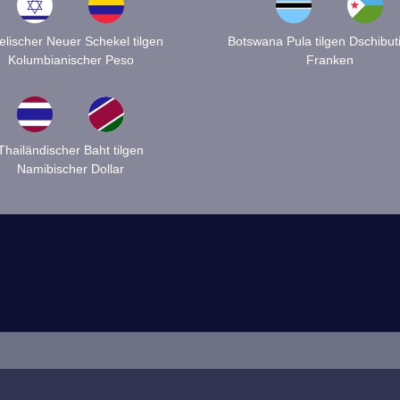
aelischer Neuer Schekel tilgen
Botswana Pula tilgen Dschibut
Kolumbianischer Peso
Franken
Thailändischer Baht tilgen
Namibischer Dollar