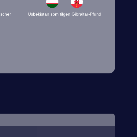
ischer
Usbekistan som tilgen Gibraltar-Pfund