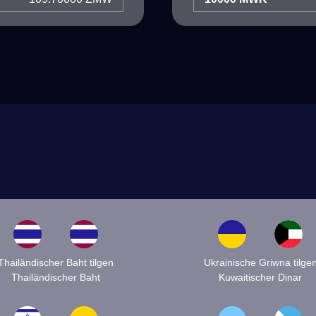
Thailändischer Baht tilgen
Ukrainische Griwna tilge
Thailändischer Baht
Kuwaitischer Dinar