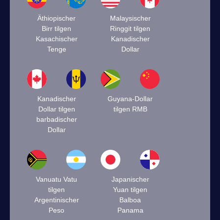
Äthiopischer
Malaysischer
Birr tilgen
Ringgit tilgen
Kasachischer
Kanadischer
Tenge
Dollar
Kanadischer
Guyana-Dollar
Dollar tilgen
tilgen RMB
barbadischer
Dollar
Vanuatu Vatu
Japanischer
tilgen
Yuan tilgen
Argentinischer
Balboa
Peso
Panama