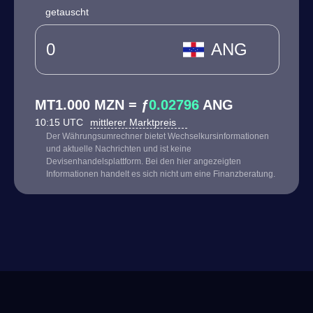
getauscht
ANG
MT1.000 MZN = ƒ
0.02796
ANG
10:15 UTC
mittlerer Marktpreis
Der Währungsumrechner bietet Wechselkursinformationen
und aktuelle Nachrichten und ist keine
Devisenhandelsplattform. Bei den hier angezeigten
Informationen handelt es sich nicht um eine Finanzberatung.