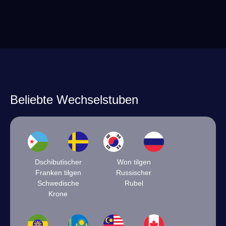
Beliebte Wechselstuben
Dschibutischer
Won tilgen
Franken tilgen
Russischer
Schwedische
Rubel
Krone