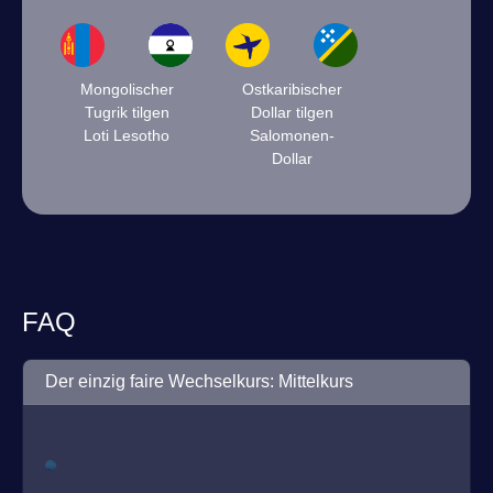
Mongolischer
Ostkaribischer
Tugrik tilgen
Dollar tilgen
Loti Lesotho
Salomonen-
Dollar
FAQ
Der einzig faire Wechselkurs: Mittelkurs