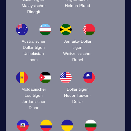
Malaysischer
Helena Pfund
Ringgit
Australischer
Jamaika-Dollar
Dollar tilgen
tilgen
Usbekistan
Weißrussischer
som
Rubel
Moldauischer
Dollar tilgen
Leu tilgen
Neuer Taiwan-
Jordanischer
Dollar
Dinar