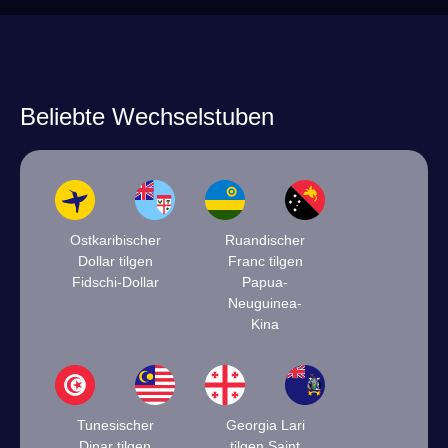
Beliebte Wechselstuben
Ostkaribischer
Ruandischer
Dollar tilgen
Franc tilgen
Fidschi-Dollar
Papua-
Neuguinea-
Kina
Tunesischer
Georgia Lari
Dinar tilgen
tilgen Saint