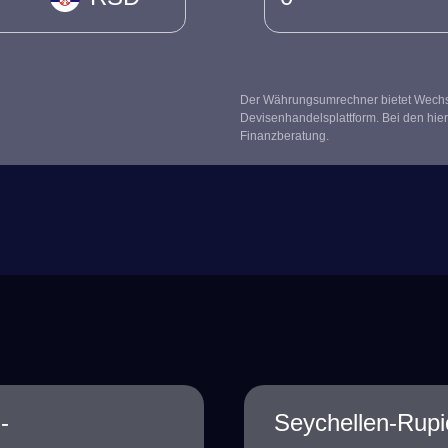
Der Währungsumrechner bietet Wechsel
Devisenhandelsplattform. Bei den hier
Finanzberatung.
-
Seychellen-Rupi