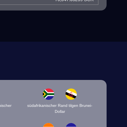
nischer
südafrikanischer Rand tilgen Brunei-
Dollar