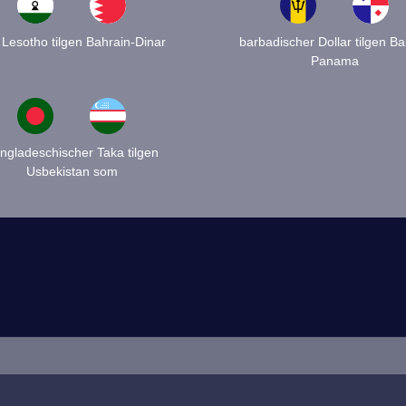
i Lesotho tilgen Bahrain-Dinar
barbadischer Dollar tilgen B
Panama
ngladeschischer Taka tilgen
Usbekistan som