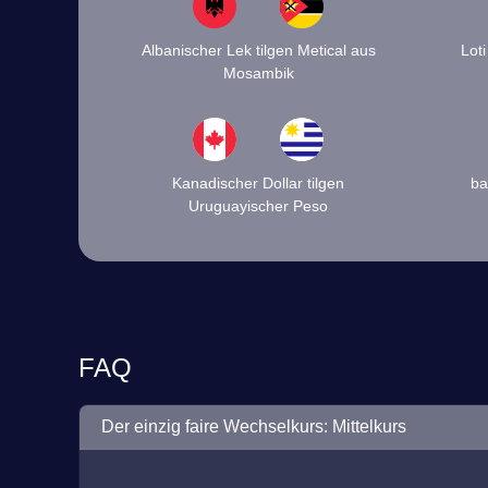
Albanischer Lek tilgen Metical aus
Lot
Mosambik
Kanadischer Dollar tilgen
ba
Uruguayischer Peso
FAQ
Der einzig faire Wechselkurs: Mittelkurs