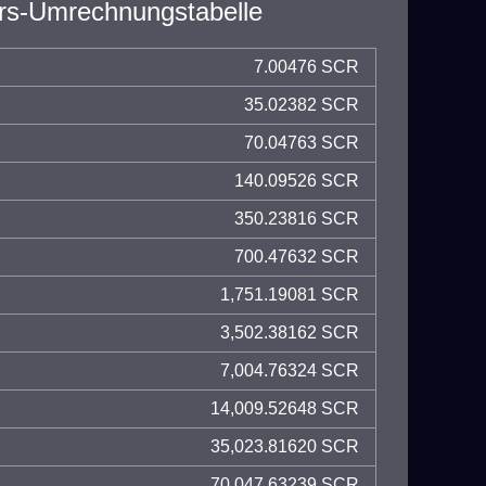
rs-Umrechnungstabelle
7.00476 SCR
35.02382 SCR
70.04763 SCR
140.09526 SCR
350.23816 SCR
700.47632 SCR
1,751.19081 SCR
3,502.38162 SCR
7,004.76324 SCR
14,009.52648 SCR
35,023.81620 SCR
70,047.63239 SCR