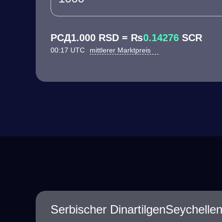
РСД1.000 RSD = ₨
0.14276
SCR
00:17 UTC
mittlerer Marktpreis
Serbischer DinartilgenSeychellen