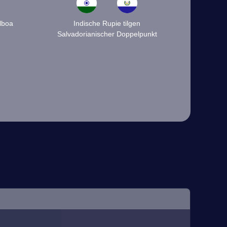
alboa
Indische Rupie tilgen
Salvadorianischer Doppelpunkt