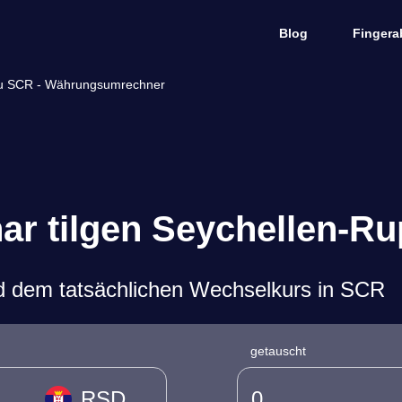
Blog
Fingera
 zu SCR - Währungsumrechner
nar tilgen Seychellen-R
d dem tatsächlichen Wechselkurs in SCR
getauscht
RSD