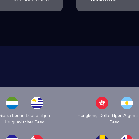
Sierra Leone Leone tilgen
Hongkong-Dollar tilgen Argenti
Uruguayischer Peso
Peso