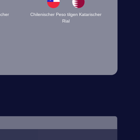
scher
Chilenischer Peso tilgen Katarischer
Rial