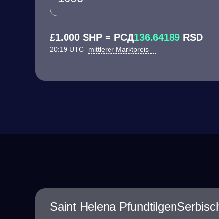
£1.000 SHP = РСД
136.64189
RSD
20:19 UTC
mittlerer Marktpreis
Saint Helena PfundtilgenSerbisc