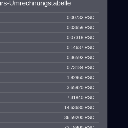
rs-Umrechnungstabelle
0.00732 RSD
0.03659 RSD
0.07318 RSD
0.14637 RSD
0.36592 RSD
0.73184 RSD
1.82960 RSD
3.65920 RSD
7.31840 RSD
14.63680 RSD
36.59200 RSD
73.18400 RSD