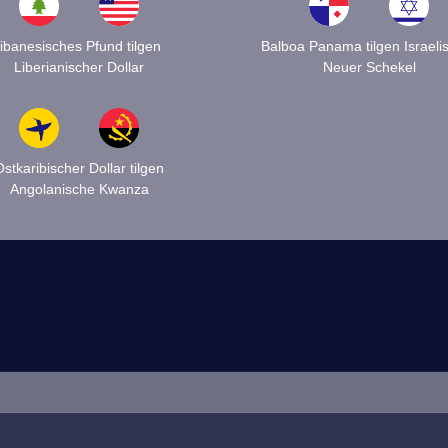
libanesisches Pfund tilgen
Balboa Panama tilgen Israeli
Liberianischer Dollar
Neuer Schekel
Ostkaribischer Dollar tilgen
Angolanische Kwanza