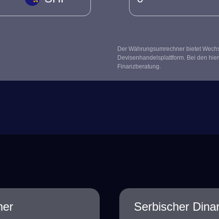
Der Währungsumrechner bietet Wechsel
Devisenhandelsplattform. Bei den hier
Finanzberatung.
her
Serbischer Dinar