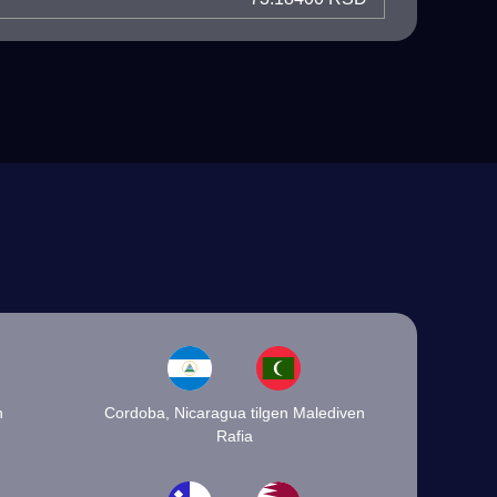
n
Cordoba, Nicaragua tilgen Malediven
Rafia