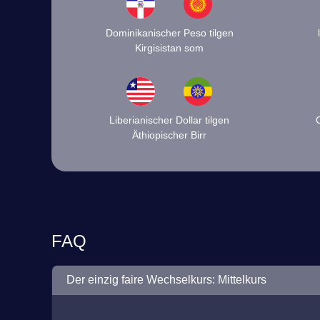
Dominikanischer Peso tilgen
Kirgisistan som
Liberianischer Dollar tilgen
Äthiopischer Birr
FAQ
Der einzig faire Wechselkurs: Mittelkurs