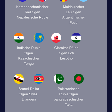
Kambodschanischer
Moldauischer
Riel tilgen
Leu tilgen
Nepalesische Rupie
Argentinischer
Peso
Indische Rupie
Gibraltar-Pfund
tilgen
tilgen Loti
Kasachischer
Lesotho
Tenge
Brunei-Dollar
Pakistanische
tilgen Swazi
Rupie tilgen
Lilangeni
bangladeschischer
Taka