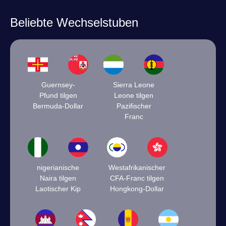
Beliebte Wechselstuben
Guernsey-
Sierra Leone
Pfund tilgen
Leone tilgen
Bermuda-Dollar
Pazifischer
Franc
nigerianische
Westafrikanischer
Naira tilgen
CFA-Franc tilgen
Laotischer Kip
Hongkong-Dollar