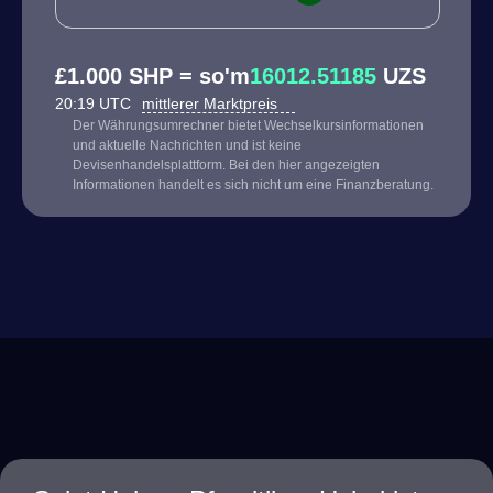
£1.000 SHP = so'm
16012.51185
UZS
20:19 UTC
mittlerer Marktpreis
Der Währungsumrechner bietet Wechselkursinformationen
und aktuelle Nachrichten und ist keine
Devisenhandelsplattform. Bei den hier angezeigten
Informationen handelt es sich nicht um eine Finanzberatung.