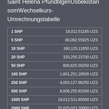
Saint Helena PfundtilgenUsbekistan
somWechselkurs-
Umrechnungstabelle
1 SHP
16,012.51185 UZS
5 SHP
80,062.55925 UZS
10 SHP
160,125.11850 UZS
20 SHP
320,250.23700 UZS
50 SHP
800,625.59250 UZS
100 SHP
1,601,251.18500 UZS
250 SHP
4,003,127.96250 UZS
500 SHP
8,006,255.92500 UZS
1000 SHP
16,012,511.85000 UZS
2000 SHP
32,025,023.70000 UZS