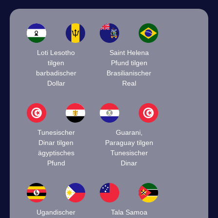
Loti Lesotho
Saint Helena
tilgen
Pfund tilgen
barbadischer
Brasilianischer
Dollar
Real
Tunesischer
Guarani,
Dinar tilgen
Paraguay tilgen
ägyptisches
Tunesischer
Pfund
Dinar
Ugandischer
Tala Samoa