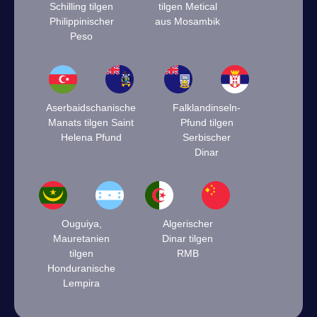
Schilling tilgen
tilgen Metical
Philippinischer
aus Mosambik
Peso
Aserbaidschanische
Falklandinseln-
Manats tilgen Saint
Pfund tilgen
Helena Pfund
Serbischer
Dinar
Ouguiya,
Algerischer
Mauretanien
Dinar tilgen
tilgen
RMB
Honduranische
Lempira