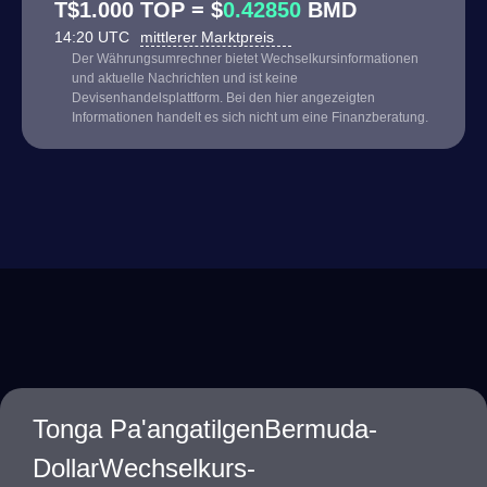
T$1.000 TOP = $
0.42850
BMD
14:20 UTC
mittlerer Marktpreis
Der Währungsumrechner bietet Wechselkursinformationen
und aktuelle Nachrichten und ist keine
Devisenhandelsplattform. Bei den hier angezeigten
Informationen handelt es sich nicht um eine Finanzberatung.
Tonga Pa'angatilgenBermuda-
DollarWechselkurs-