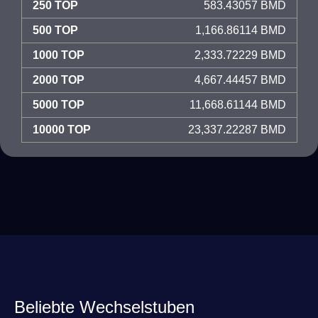
250 TOP
583.43057 BMD
500 TOP
1,166.86114 BMD
1000 TOP
2,333.72229 BMD
2000 TOP
4,667.44457 BMD
5000 TOP
11,668.61144 BMD
10000 TOP
23,337.22287 BMD
Beliebte Wechselstuben