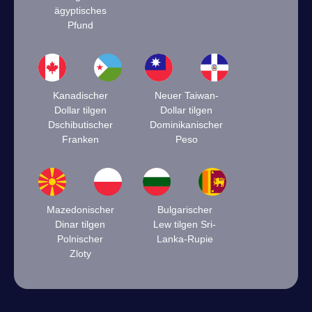
ägyptisches
Pfund
Kanadischer
Neuer Taiwan-
Dollar tilgen
Dollar tilgen
Dschibutischer
Dominikanischer
Franken
Peso
Mazedonischer
Bulgarischer
Dinar tilgen
Lew tilgen Sri-
Polnischer
Lanka-Rupie
Zloty