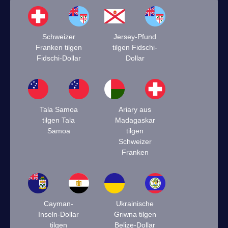
Schweizer
Jersey-Pfund
Franken tilgen
tilgen Fidschi-
Fidschi-Dollar
Dollar
Tala Samoa
Ariary aus
tilgen Tala
Madagaskar
Samoa
tilgen
Schweizer
Franken
Cayman-
Ukrainische
Inseln-Dollar
Griwna tilgen
tilgen
Belize-Dollar