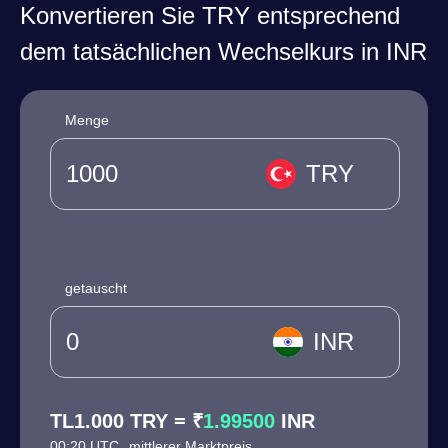
Konvertieren Sie TRY entsprechend
dem tatsächlichen Wechselkurs in INR
Menge
TRY
getauscht
INR
TL1.000 TRY = ₹
1.99500
INR
00:20 UTC
mittlerer Marktpreis