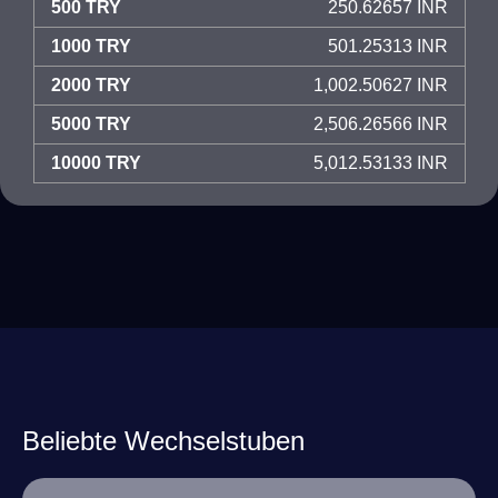
500 TRY
250.62657 INR
1000 TRY
501.25313 INR
2000 TRY
1,002.50627 INR
5000 TRY
2,506.26566 INR
10000 TRY
5,012.53133 INR
Beliebte Wechselstuben