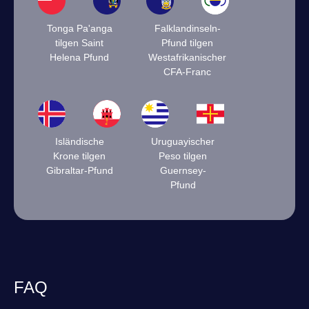
Tonga Pa'anga
Falklandinseln-
tilgen Saint
Pfund tilgen
Helena Pfund
Westafrikanischer
CFA-Franc
Isländische
Uruguayischer
Krone tilgen
Peso tilgen
Gibraltar-Pfund
Guernsey-
Pfund
FAQ