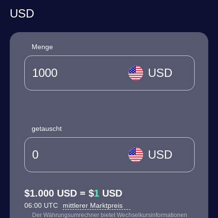
USD
Menge
USD
getauscht
USD
$1.000 USD = $
1
USD
06:00 UTC
mittlerer Marktpreis
Der Währungsumrechner bietet Wechselkursinformationen