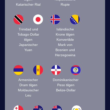
Katarischer Rial
Rupie
Trinidad und
Isländische
Tobago-Dollar
Krone tilgen
tilgen
Konvertible
Japanischer
Mark von
Yuan
Bosnien und
Herzegowina
Armenischer
Dominikanischer
Dram tilgen
Peso tilgen
Moldauischer
Belize-Dollar
Leu