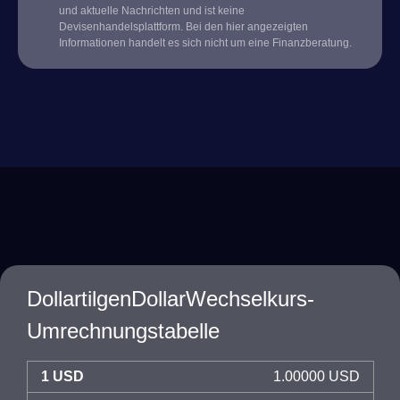
und aktuelle Nachrichten und ist keine
Devisenhandelsplattform. Bei den hier angezeigten
Informationen handelt es sich nicht um eine Finanzberatung.
DollartilgenDollarWechselkurs-
Umrechnungstabelle
1 USD
1.00000 USD