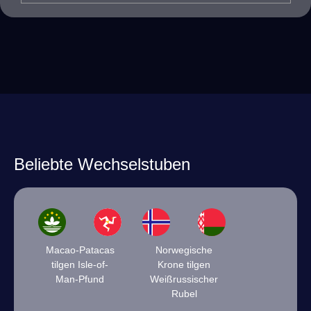
Beliebte Wechselstuben
Macao-Patacas
Norwegische
tilgen Isle-of-
Krone tilgen
Man-Pfund
Weißrussischer
Rubel