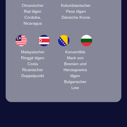
Omanischer
Kolumbianischer
Rial tilgen
Peso tilgen
Cordoba,
Dänische Krone
Nicaragua
Malaysischer
Konvertible
Ringgit tilgen
Mark von
Costa
Bosnien und
Ricanischer
Herzegowina
Doppelpunkt
tilgen
Bulgarischer
Lew