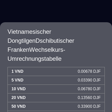
Vietnamesischer
DongtilgenDschibutischer
FrankenWechselkurs-
Umrechnungstabelle
1 VND
0.00678 DJF
5 VND
0.03390 DJF
10 VND
0.06780 DJF
20 VND
0.13560 DJF
50 VND
0.33900 DJF