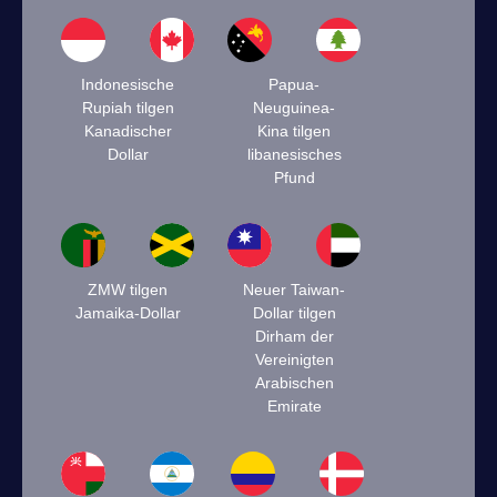
Indonesische
Papua-
Rupiah tilgen
Neuguinea-
Kanadischer
Kina tilgen
Dollar
libanesisches
Pfund
ZMW tilgen
Neuer Taiwan-
Jamaika-Dollar
Dollar tilgen
Dirham der
Vereinigten
Arabischen
Emirate