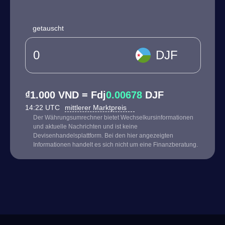
getauscht
DJF
₫1.000 VND = Fdj
0.00678
DJF
14:22 UTC
mittlerer Marktpreis
Der Währungsumrechner bietet Wechselkursinformationen
und aktuelle Nachrichten und ist keine
Devisenhandelsplattform. Bei den hier angezeigten
Informationen handelt es sich nicht um eine Finanzberatung.