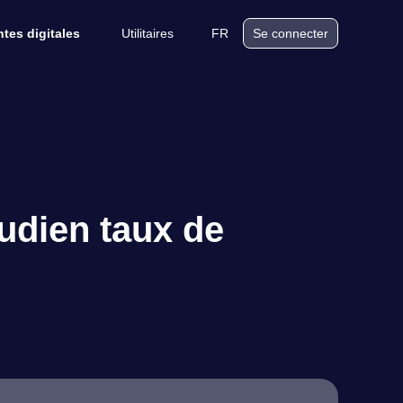
Utilitaires
FR
tes digitales
Se connecter
udien taux de