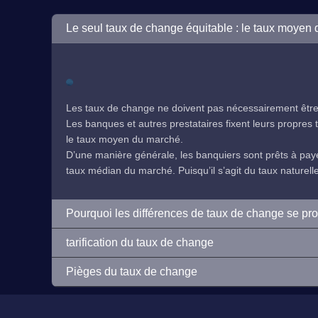
Le seul taux de change équitable : le taux moyen
Les taux de change ne doivent pas nécessairement être 
Les banques et autres prestataires fixent leurs propres ta
le taux moyen du marché.
D’une manière générale, les banquiers sont prêts à payer
taux médian du marché. Puisqu’il s’agit du taux naturelleme
Pourquoi les différences de taux de change se pr
tarification du taux de change
Pièges du taux de change