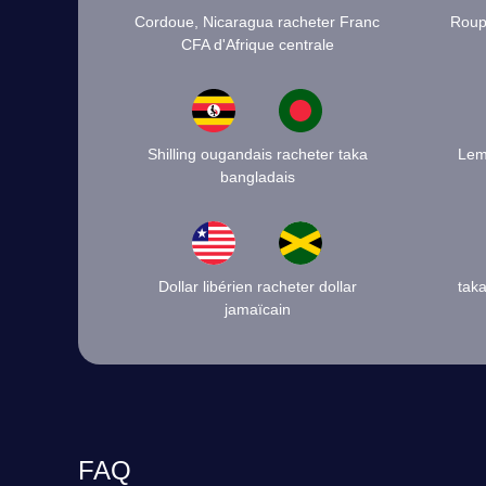
Cordoue, Nicaragua racheter Franc
Roupi
CFA d'Afrique centrale
Shilling ougandais racheter taka
Lem
bangladais
Dollar libérien racheter dollar
tak
jamaïcain
FAQ