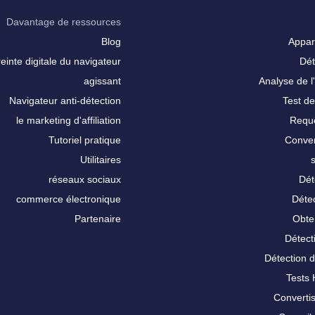
Davantage de ressources
Blog
Appar
inte digitale du navigateur
Dét
agissant
Analyse de l'
Navigateur anti-détection
Test de
le marketing d'affiliation
Requê
Tutoriel pratique
Conver
Utilitaires
réseaux sociaux
Dét
commerce électronique
Détec
Partenaire
Obte
Détect
Détection 
Tests
Converti