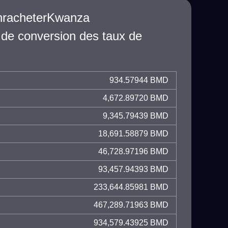
enracheterKwanza
 de conversion des taux de
934.57944 BMD
4,672.89720 BMD
9,345.79439 BMD
18,691.58879 BMD
46,728.97196 BMD
93,457.94393 BMD
233,644.85981 BMD
467,289.71963 BMD
934,579.43925 BMD