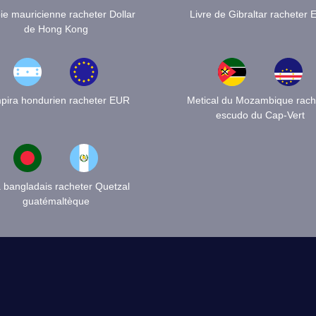
e mauricienne racheter Dollar
Livre de Gibraltar racheter
de Hong Kong
pira hondurien racheter EUR
Metical du Mozambique rach
escudo du Cap-Vert
a bangladais racheter Quetzal
guatémaltèque