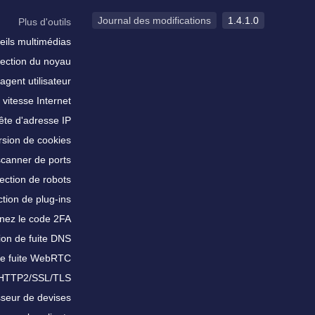
Journal des modifications
1.4.1.0
Plus d'outils
eils multimédias
ection du noyau
agent utilisateur
 vitesse Internet
te d'adresse IP
sion de cookies
scanner de ports
ection de robots
tion de plug-ins
nez le code 2FA
ion de fuite DNS
de fuite WebRTC
 HTTP2/SSL/TLS
sseur de devises