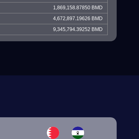
1,869,158.87850 BMD
4,672,897.19626 BMD
9,345,794.39252 BMD