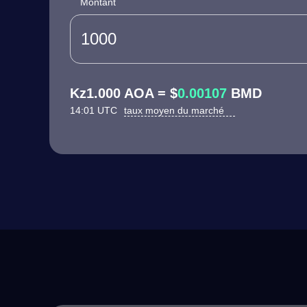
Montant
Kz1.000 AOA = $
0.00107
BMD
14:01 UTC
taux moyen du marché