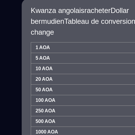
Kwanza angolaisracheterDollar
bermudienTableau de conversion
change
1 AOA
5 AOA
10 AOA
20 AOA
50 AOA
100 AOA
250 AOA
500 AOA
1000 AOA