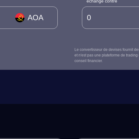
échangé contre
AOA
Le convertisseur de devises fournit de
et n'est pas une plateforme de trading 
conseil financier.