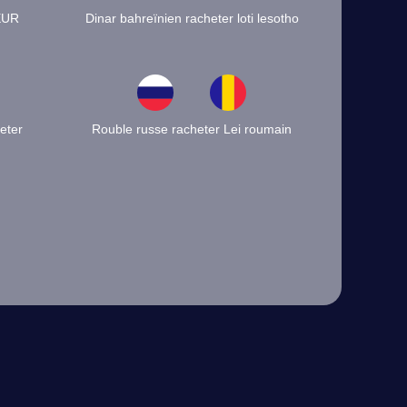
 EUR
Dinar bahreïnien racheter loti lesotho
eter
Rouble russe racheter Lei roumain