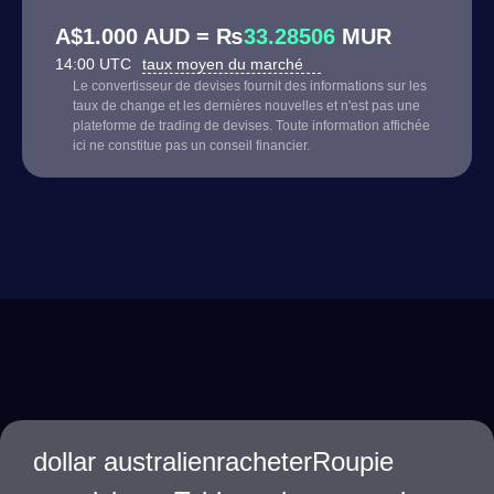
A$1.000 AUD = ₨
33.28506
MUR
14:00 UTC
taux moyen du marché
Le convertisseur de devises fournit des informations sur les
taux de change et les dernières nouvelles et n'est pas une
plateforme de trading de devises. Toute information affichée
ici ne constitue pas un conseil financier.
dollar australienracheterRoupie