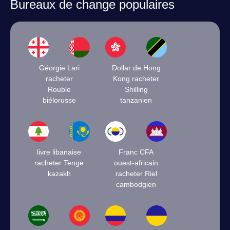
Bureaux de change populaires
Géorgie Lari
Dollar de Hong
racheter
Kong racheter
Rouble
Shilling
biélorusse
tanzanien
livre libanaise
Franc CFA
racheter Tenge
ouest-africain
kazakh
racheter Riel
cambodgien