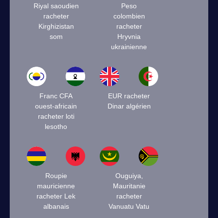
Riyal saoudien
Peso
racheter
colombien
Kirghizistan
racheter
som
Hryvnia
ukrainienne
Franc CFA
EUR racheter
ouest-africain
Dinar algérien
racheter loti
lesotho
Roupie
Ouguiya,
mauricienne
Mauritanie
racheter Lek
racheter
albanais
Vanuatu Vatu