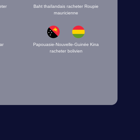
eter
Baht thaïlandais racheter Roupie
mauricienne
ar
Papouasie-Nouvelle-Guinée Kina
racheter bolivien