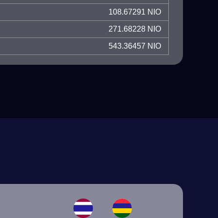
108.67291 NIO
271.68228 NIO
543.36457 NIO