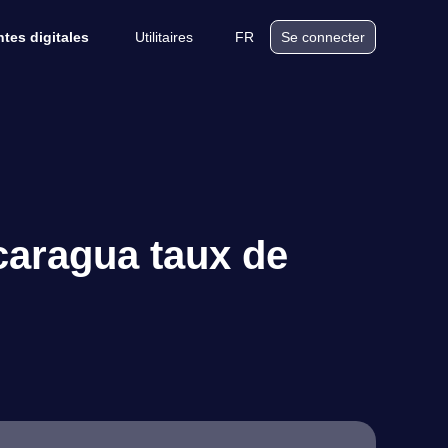
Utilitaires
FR
tes digitales
Se connecter
caragua taux de