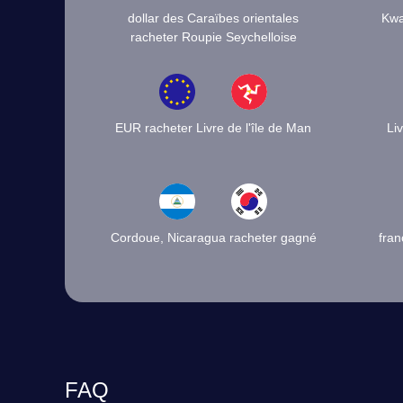
dollar des Caraïbes orientales
Kwa
racheter Roupie Seychelloise
EUR racheter Livre de l'île de Man
Li
Cordoue, Nicaragua racheter gagné
fran
FAQ