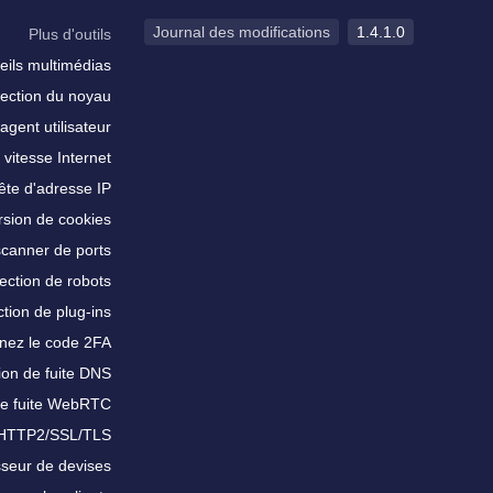
Journal des modifications
1.4.1.0
Plus d'outils
eils multimédias
ection du noyau
agent utilisateur
 vitesse Internet
te d'adresse IP
sion de cookies
scanner de ports
ection de robots
tion de plug-ins
nez le code 2FA
ion de fuite DNS
de fuite WebRTC
 HTTP2/SSL/TLS
sseur de devises