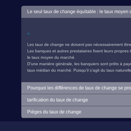
Le seul taux de change équitable : le taux moyen
Les taux de change ne doivent pas nécessairement être 
Les banques et autres prestataires fixent leurs propres ta
le taux moyen du marché.
D’une manière générale, les banquiers sont prêts à payer
taux médian du marché. Puisqu’il s’agit du taux naturelleme
Pourquoi les différences de taux de change se pr
tarification du taux de change
Pièges du taux de change