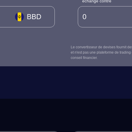
échangé contre
BBD
Le convertisseur de devises fournit de
et n'est pas une plateforme de trading 
conseil financier.