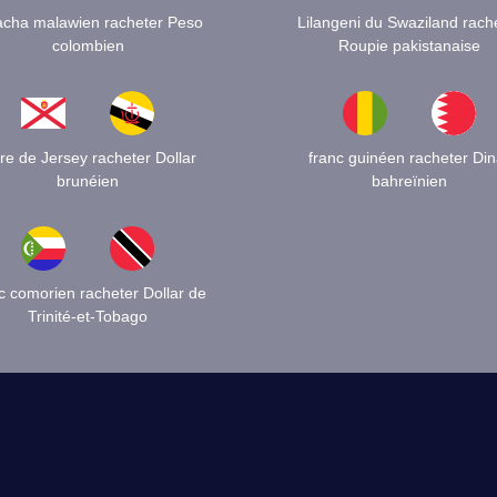
cha malawien racheter Peso
Lilangeni du Swaziland rach
colombien
Roupie pakistanaise
vre de Jersey racheter Dollar
franc guinéen racheter Din
brunéien
bahreïnien
c comorien racheter Dollar de
Trinité-et-Tobago