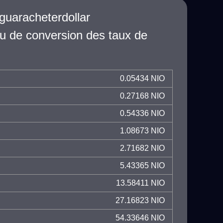
guaracheterdollar
u de conversion des taux de
0.05434 NIO
0.27168 NIO
0.54336 NIO
1.08673 NIO
2.71682 NIO
5.43365 NIO
13.58411 NIO
27.16823 NIO
54.33646 NIO