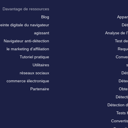
Davantage de ressources
Blog
Appar
inte digitale du navigateur
Dét
agissant
Analyse de l'
Navigateur anti-détection
Test de
le marketing d'affiliation
Requê
Tutoriel pratique
Conver
Utilitaires
réseaux sociaux
Dét
commerce électronique
Détec
Partenaire
Obte
Détect
Détection 
Tests
Converti