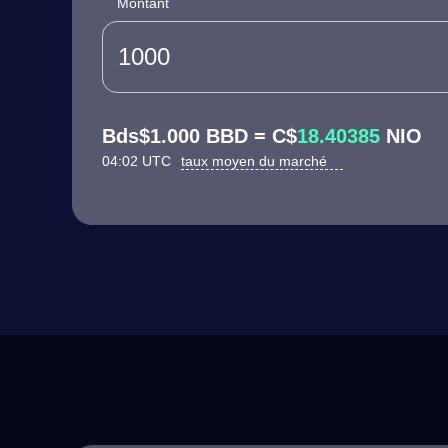
Montant
Bds$1.000 BBD = C$
18.40385
NIO
04:02 UTC
taux moyen du marché