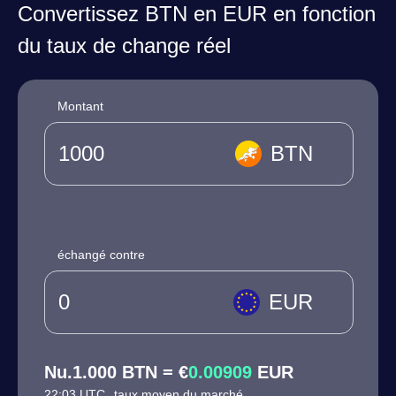
Convertissez BTN en EUR en fonction
du taux de change réel
Montant
BTN
échangé contre
EUR
Nu.1.000 BTN = €
0.00909
EUR
22:03 UTC
taux moyen du marché