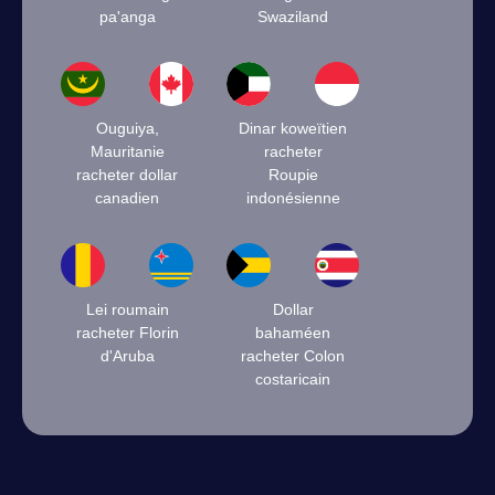
pa'anga
Swaziland
Ouguiya,
Dinar koweïtien
Mauritanie
racheter
racheter dollar
Roupie
canadien
indonésienne
Lei roumain
Dollar
racheter Florin
bahaméen
d'Aruba
racheter Colon
costaricain