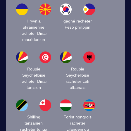
Hryvnia
gagné racheter
ukrainienne
Peso philippin
racheter Dinar
macédonien
Roupie
Roupie
Seychelloise
Seychelloise
racheter Dinar
racheter Lek
tunisien
albanais
Shilling
Forint hongrois
tanzanien
racheter
racheter tonga
Lilangeni du