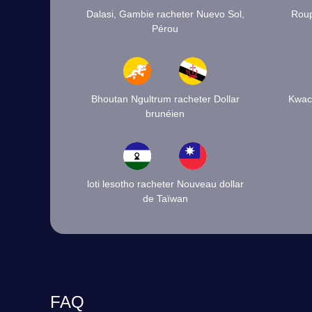
Dalasi, Gambie racheter Nuevo Sol,
Roup
Pérou
Bhoutan Ngultrum racheter Dollar
Kwac
brunéien
loti lesotho racheter Nouveau dollar
de Taïwan
FAQ