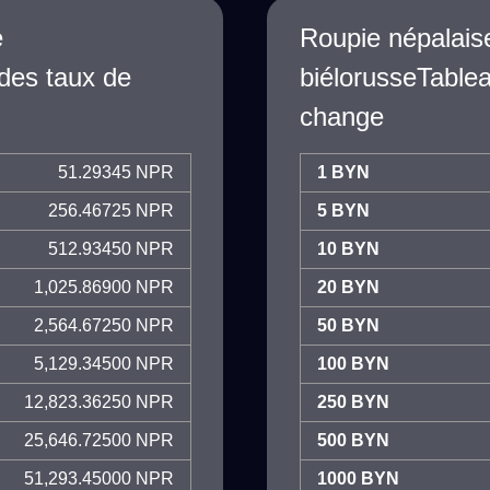
e
Roupie népalais
des taux de
biélorusseTable
change
51.29345 NPR
1 BYN
256.46725 NPR
5 BYN
512.93450 NPR
10 BYN
1,025.86900 NPR
20 BYN
2,564.67250 NPR
50 BYN
5,129.34500 NPR
100 BYN
12,823.36250 NPR
250 BYN
25,646.72500 NPR
500 BYN
51,293.45000 NPR
1000 BYN