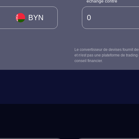
échangé contre
BYN
Le convertisseur de devises fournit de
et n'est pas une plateforme de trading 
conseil financier.