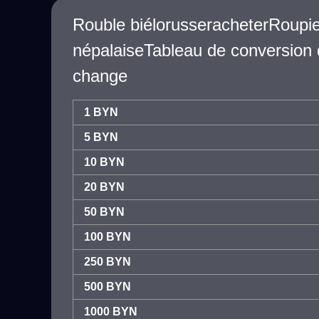
Rouble biélorusseracheterRoupi
népalaiseTableau de conversion 
change
1 BYN
5 BYN
10 BYN
20 BYN
50 BYN
100 BYN
250 BYN
500 BYN
1000 BYN