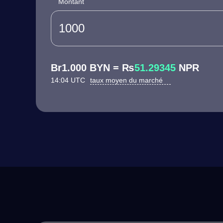
Montant
Br1.000 BYN = ₨
51.29345
NPR
14:04 UTC
taux moyen du marché