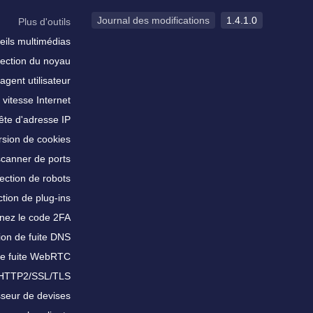
Journal des modifications
1.4.1.0
Plus d'outils
eils multimédias
ection du noyau
agent utilisateur
 vitesse Internet
te d'adresse IP
sion de cookies
scanner de ports
ection de robots
tion de plug-ins
nez le code 2FA
ion de fuite DNS
de fuite WebRTC
 HTTP2/SSL/TLS
sseur de devises