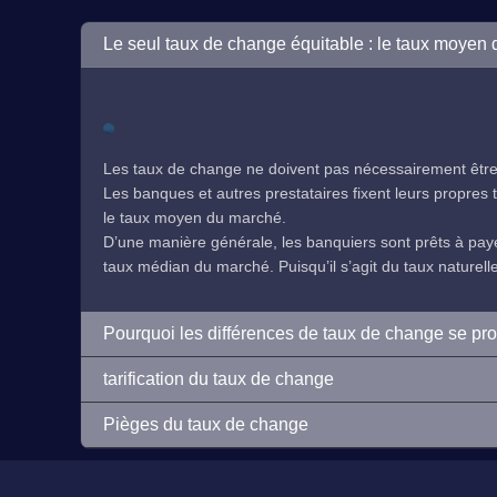
Le seul taux de change équitable : le taux moyen
Les taux de change ne doivent pas nécessairement être 
Les banques et autres prestataires fixent leurs propres ta
le taux moyen du marché.
D’une manière générale, les banquiers sont prêts à payer
taux médian du marché. Puisqu’il s’agit du taux naturelleme
Pourquoi les différences de taux de change se pr
tarification du taux de change
Pièges du taux de change