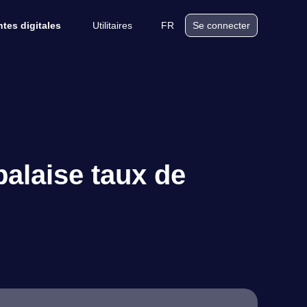
Utilitaires
FR
tes digitales
Se connecter
alaise taux de