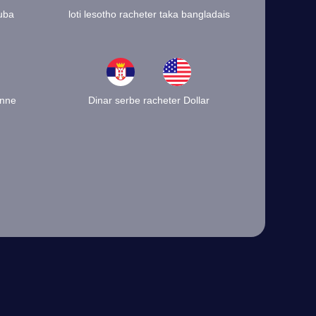
ruba
loti lesotho racheter taka bangladais
onne
Dinar serbe racheter Dollar