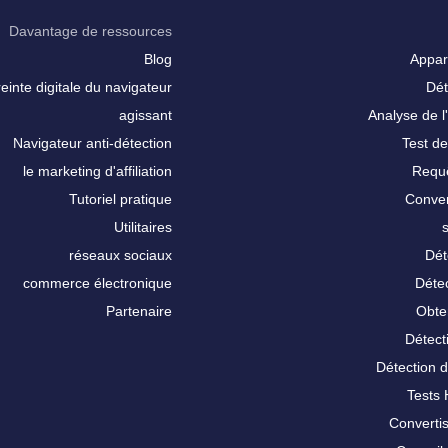
Davantage de ressources
Blog
Appar
inte digitale du navigateur
Dét
agissant
Analyse de l'
Navigateur anti-détection
Test de
le marketing d'affiliation
Requê
Tutoriel pratique
Conver
Utilitaires
réseaux sociaux
Dét
commerce électronique
Détec
Partenaire
Obte
Détect
Détection 
Tests
Converti