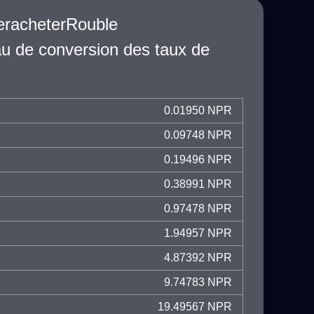
eracheterRouble
au de conversion des taux de
0.01950 NPR
0.09748 NPR
0.19496 NPR
0.38991 NPR
0.97478 NPR
1.94957 NPR
4.87392 NPR
9.74783 NPR
19.49567 NPR