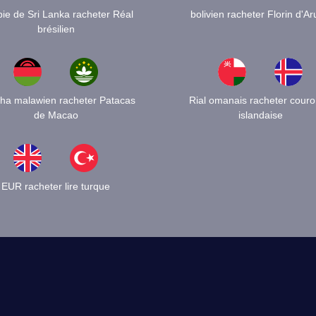
ie de Sri Lanka racheter Réal
bolivien racheter Florin d'A
brésilien
ha malawien racheter Patacas
Rial omanais racheter cour
de Macao
islandaise
EUR racheter lire turque