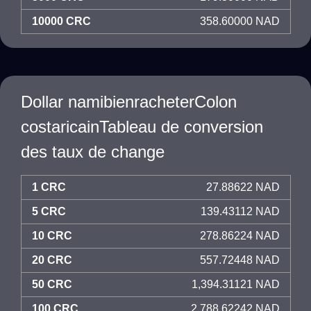
10000 CRC
358.60000 NAD
Dollar namibienracheterColon
costaricainTableau de conversion
des taux de change
1 CRC
27.88622 NAD
5 CRC
139.43112 NAD
10 CRC
278.86224 NAD
20 CRC
557.72448 NAD
50 CRC
1,394.31121 NAD
100 CRC
2,788.62242 NAD