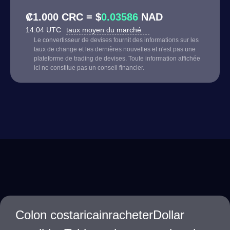
₡1.000 CRC = $
0.03586
NAD
14:04 UTC
taux moyen du marché
Le convertisseur de devises fournit des informations sur les
taux de change et les dernières nouvelles et n'est pas une
plateforme de trading de devises. Toute information affichée
ici ne constitue pas un conseil financier.
Colon costaricainracheterDollar