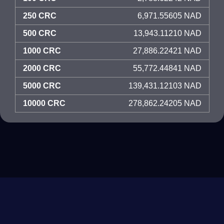
250 CRC
6,971.55605 NAD
500 CRC
13,943.11210 NAD
1000 CRC
27,886.22421 NAD
2000 CRC
55,772.44841 NAD
5000 CRC
139,431.12103 NAD
10000 CRC
278,862.24205 NAD