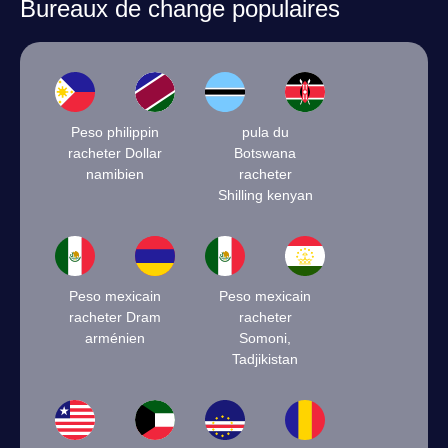
Bureaux de change populaires
Peso philippin
pula du
racheter Dollar
Botswana
namibien
racheter
Shilling kenyan
Peso mexicain
Peso mexicain
racheter Dram
racheter
arménien
Somoni,
Tadjikistan