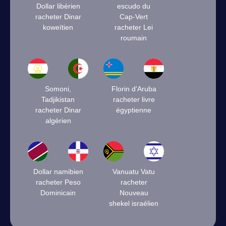
Dollar libérien
escudo du
racheter Dinar
Cap-Vert
koweïtien
racheter Lei
roumain
Somoni,
Florin d'Aruba
Tadjikistan
racheter livre
racheter Dinar
égyptienne
algérien
Dollar namibien
Vanuatu Vatu
racheter Peso
racheter
Dominicain
Nouveau
shekel israélien