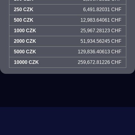
250 CZK
6,491.82031 CHF
500 CZK
12,983.64061 CHF
1000 CZK
25,967.28123 CHF
2000 CZK
51,934.56245 CHF
5000 CZK
129,836.40613 CHF
10000 CZK
259,672.81226 CHF