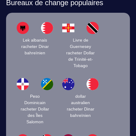
Bureaux de change populaires
Lek albanais
Livre de
racheter Dinar
Guernesey
bahreïnien
racheter Dollar
de Trinité-et-
Tobago
Peso
dollar
Dominicain
australien
racheter Dollar
racheter Dinar
des Îles
bahreïnien
Salomon