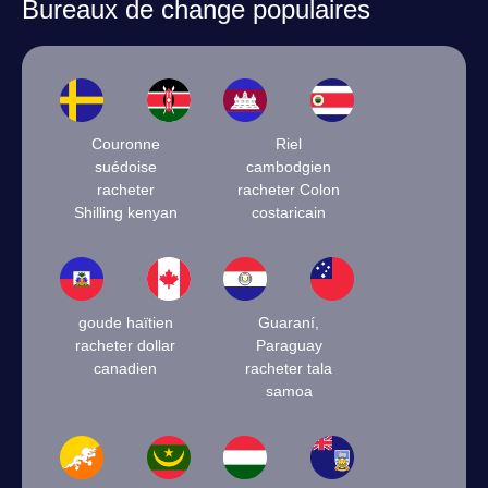
Bureaux de change populaires
Couronne
Riel
suédoise
cambodgien
racheter
racheter Colon
Shilling kenyan
costaricain
goude haïtien
Guaraní,
racheter dollar
Paraguay
canadien
racheter tala
samoa