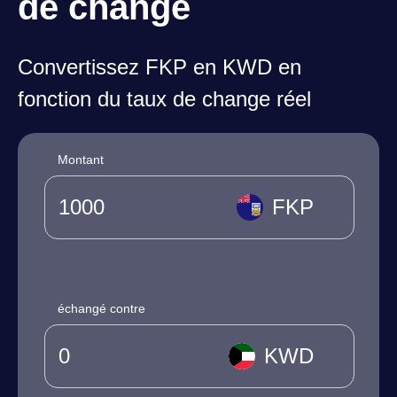
de change
Convertissez FKP en KWD en
fonction du taux de change réel
Montant
FKP
échangé contre
KWD