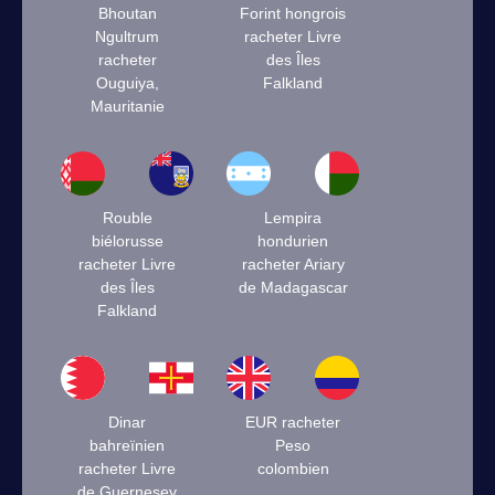
Bhoutan
Forint hongrois
Ngultrum
racheter Livre
racheter
des Îles
Ouguiya,
Falkland
Mauritanie
Rouble
Lempira
biélorusse
hondurien
racheter Livre
racheter Ariary
des Îles
de Madagascar
Falkland
Dinar
EUR racheter
bahreïnien
Peso
racheter Livre
colombien
de Guernesey