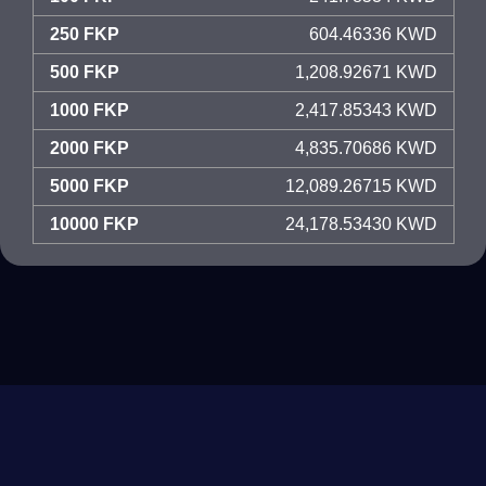
250 FKP
604.46336 KWD
500 FKP
1,208.92671 KWD
1000 FKP
2,417.85343 KWD
2000 FKP
4,835.70686 KWD
5000 FKP
12,089.26715 KWD
10000 FKP
24,178.53430 KWD