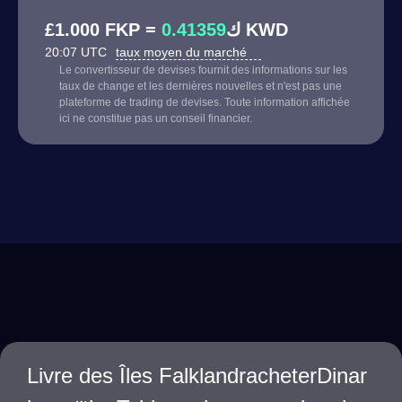
0.41359
£1.000 FKP = ك
KWD
20:07 UTC
taux moyen du marché
Le convertisseur de devises fournit des informations sur les
taux de change et les dernières nouvelles et n'est pas une
plateforme de trading de devises. Toute information affichée
ici ne constitue pas un conseil financier.
Livre des Îles FalklandracheterDinar