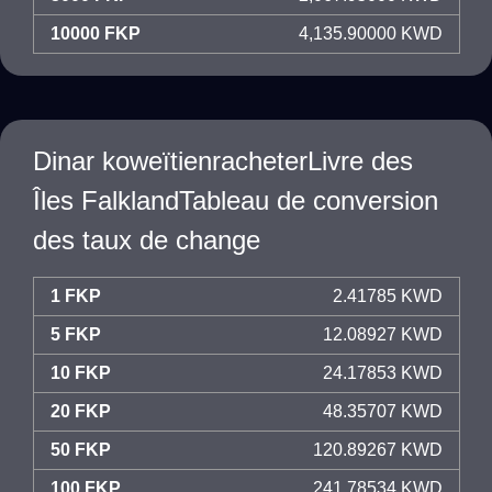
10000 FKP
4,135.90000 KWD
Dinar koweïtienracheterLivre des
Îles FalklandTableau de conversion
des taux de change
1 FKP
2.41785 KWD
5 FKP
12.08927 KWD
10 FKP
24.17853 KWD
20 FKP
48.35707 KWD
50 FKP
120.89267 KWD
100 FKP
241.78534 KWD