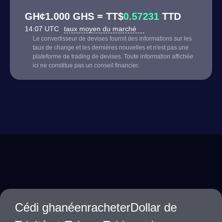
GH¢1.000 GHS = TT$
0.57231
TTD
14:07 UTC
taux moyen du marché
Le convertisseur de devises fournit des informations sur les
taux de change et les dernières nouvelles et n'est pas une
plateforme de trading de devises. Toute information affichée
ici ne constitue pas un conseil financier.
Cédi ghanéenracheterDollar de