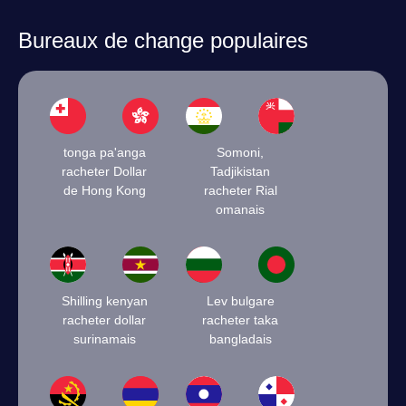
Bureaux de change populaires
tonga pa'anga
Somoni,
racheter Dollar
Tadjikistan
de Hong Kong
racheter Rial
omanais
Shilling kenyan
Lev bulgare
racheter dollar
racheter taka
surinamais
bangladais