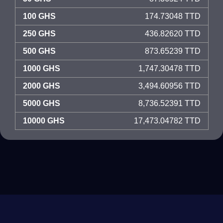
100 GHS
174.73048 TTD
250 GHS
436.82620 TTD
500 GHS
873.65239 TTD
1000 GHS
1,747.30478 TTD
2000 GHS
3,494.60956 TTD
5000 GHS
8,736.52391 TTD
10000 GHS
17,473.04782 TTD