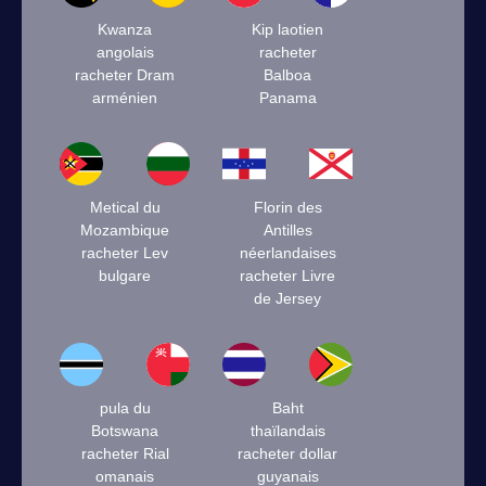
Kwanza
Kip laotien
angolais
racheter
racheter Dram
Balboa
arménien
Panama
Metical du
Florin des
Mozambique
Antilles
racheter Lev
néerlandaises
bulgare
racheter Livre
de Jersey
pula du
Baht
Botswana
thaïlandais
racheter Rial
racheter dollar
omanais
guyanais