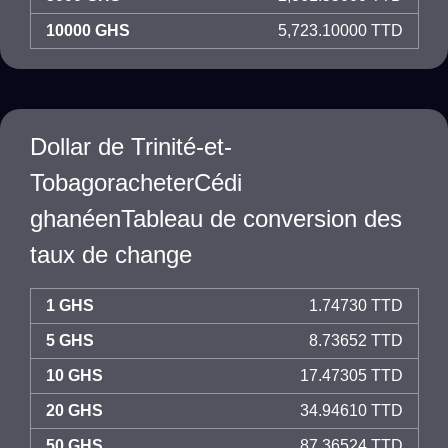
10000 GHS
5,723.10000 TTD
Dollar de Trinité-et-
TobagoracheterCédi
ghanéenTableau de conversion des
taux de change
1 GHS
1.74730 TTD
5 GHS
8.73652 TTD
10 GHS
17.47305 TTD
20 GHS
34.94610 TTD
50 GHS
87.36524 TTD