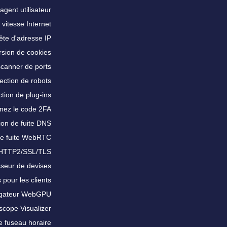
agent utilisateur
 vitesse Internet
te d'adresse IP
sion de cookies
scanner de ports
ection de robots
tion de plug-ins
nez le code 2FA
ion de fuite DNS
de fuite WebRTC
 HTTP2/SSL/TLS
sseur de devises
 pour les clients
igateur WebGPU
scope Visualizer
e fuseau horaire