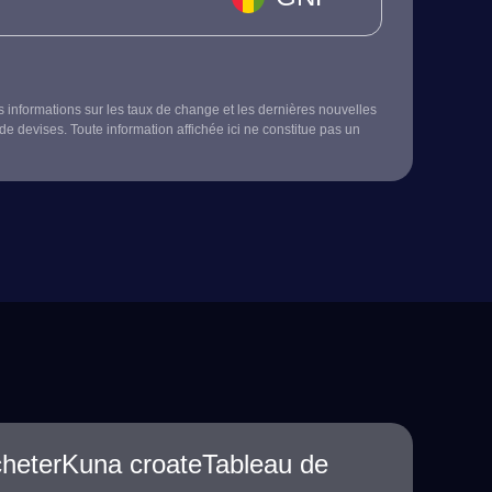
s informations sur les taux de change et les dernières nouvelles
de devises. Toute information affichée ici ne constitue pas un
cheterKuna croateTableau de