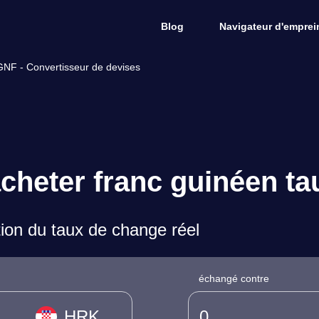
Blog
Navigateur d'emprein
GNF - Convertisseur de devises
cheter franc guinéen t
on du taux de change réel
échangé contre
HRK