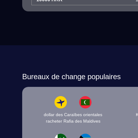
Bureaux de change populaires
dollar des Caraïbes orientales
racheter Rafia des Maldives