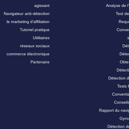
agissant
Analyse de l'
Navigateur anti-détection
Test de
le marketing d'affiliation
Requê
Tutoriel pratique
Conver
Utilitaires
réseaux sociaux
Dét
commerce électronique
Détec
Partenaire
Obte
Détect
Détection 
Tests
Converti
Conseils
Rapport du nav
Gyro
Détection d