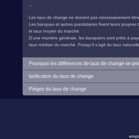
Les taux de change ne doivent pas nécessairement être 
Les banques et autres prestataires fixent leurs propres ta
le taux moyen du marché.
D’une manière générale, les banquiers sont prêts à payer
taux médian du marché. Puisqu’il s’agit du taux naturelleme
Pourquoi les différences de taux de change se pr
tarification du taux de change
Pièges du taux de change
empre