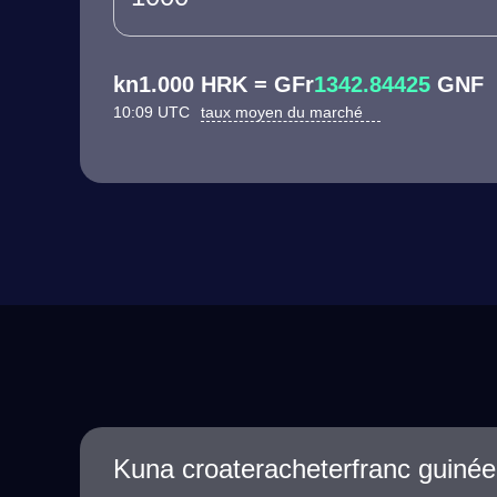
kn1.000 HRK = GFr
1342.84425
GNF
10:09 UTC
taux moyen du marché
Kuna croateracheterfranc guiné