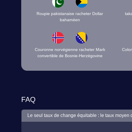
Roupie pakistanaise racheter Dollar
tak
bahaméen
Couronne norvégienne racheter Mark
Colon
convertible de Bosnie-Herzégovine
FAQ
Le seul taux de change équitable : le taux moyen