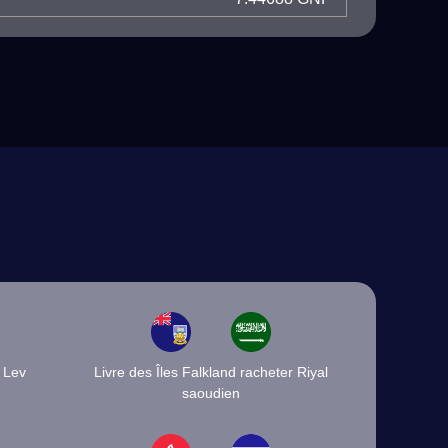
 Lev
Livre des Îles Falkland racheter Riyal
saoudien