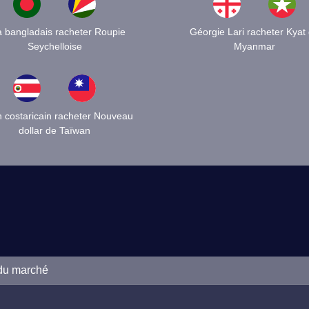
a bangladais racheter Roupie
Géorgie Lari racheter Kyat
Seychelloise
Myanmar
 costaricain racheter Nouveau
dollar de Taïwan
 du marché