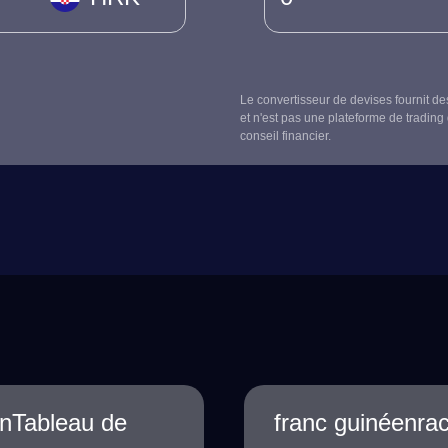
Le convertisseur de devises fournit de
et n'est pas une plateforme de trading 
conseil financier.
enTableau de
franc guinéenra