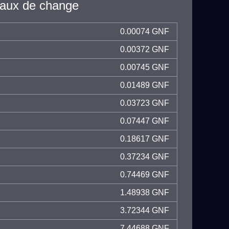
taux de change
0.00074 GNF
0.00372 GNF
0.00745 GNF
0.01489 GNF
0.03723 GNF
0.07447 GNF
0.18617 GNF
0.37234 GNF
0.74469 GNF
1.48938 GNF
3.72344 GNF
7.44688 GNF