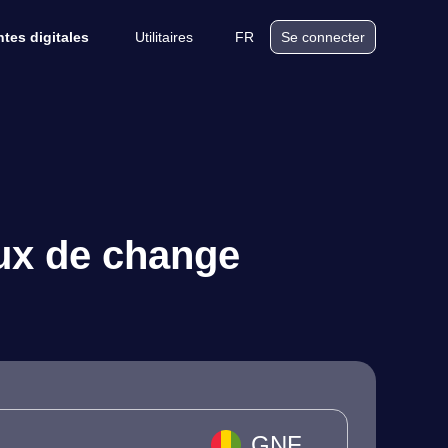
Utilitaires
FR
tes digitales
Se connecter
aux de change
GNF