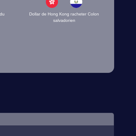
 du
Dollar de Hong Kong racheter Colon
salvadorien