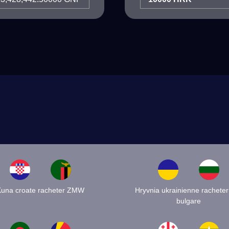
Kuna croate racheter ZMW
Hryvnia ukrainienne racheter
bulgare