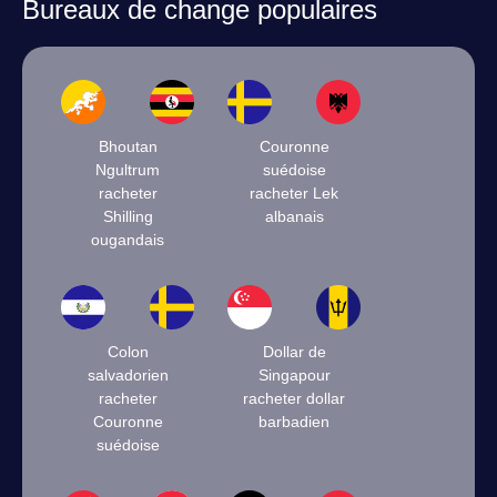
Bureaux de change populaires
Bhoutan
Couronne
Ngultrum
suédoise
racheter
racheter Lek
Shilling
albanais
ougandais
Colon
Dollar de
salvadorien
Singapour
racheter
racheter dollar
Couronne
barbadien
suédoise