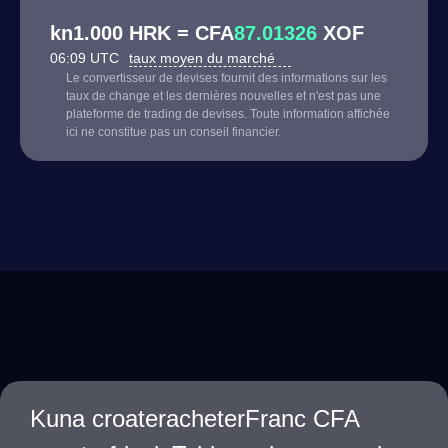
kn1.000 HRK = CFA
87.01326
XOF
06:09 UTC
taux moyen du marché
Le convertisseur de devises fournit des informations sur les
taux de change et les dernières nouvelles et n'est pas une
plateforme de trading de devises. Toute information affichée
ici ne constitue pas un conseil financier.
Kuna croateracheterFranc CFA