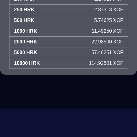
250 HRK
2.87313 XOF
500 HRK
5.74625 XOF
1000 HRK
11.49250 XOF
2000 HRK
22.98500 XOF
5000 HRK
57.46251 XOF
10000 HRK
114.92501 XOF