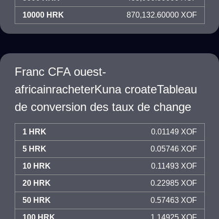
10000 HRK
870,132.60000 XOF
Franc CFA ouest-
africainracheterKuna croateTableau
de conversion des taux de change
1 HRK
0.01149 XOF
5 HRK
0.05746 XOF
10 HRK
0.11493 XOF
20 HRK
0.22985 XOF
50 HRK
0.57463 XOF
100 HRK
1.14925 XOF