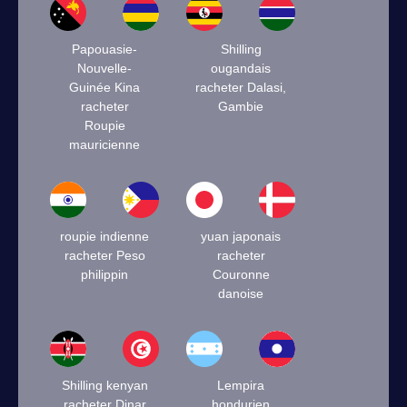
Papouasie-
Shilling
Nouvelle-
ougandais
Guinée Kina
racheter Dalasi,
racheter
Gambie
Roupie
mauricienne
roupie indienne
yuan japonais
racheter Peso
racheter
philippin
Couronne
danoise
Shilling kenyan
Lempira
racheter Dinar
hondurien