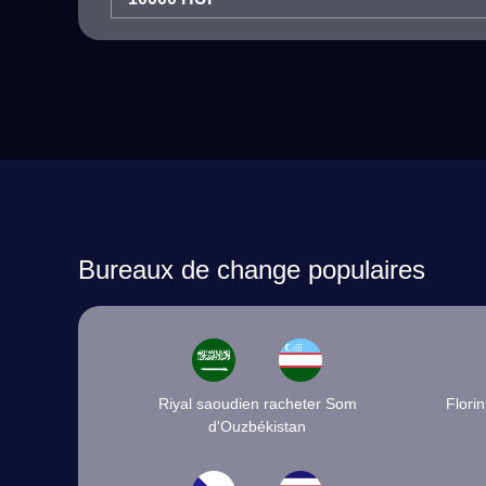
Bureaux de change populaires
Riyal saoudien racheter Som
Flori
d'Ouzbékistan