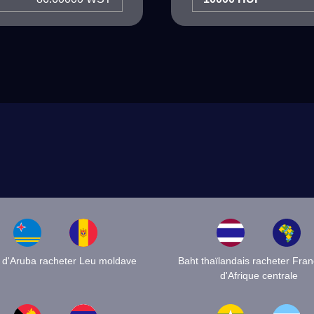
n d'Aruba racheter Leu moldave
Baht thaïlandais racheter Fra
d'Afrique centrale