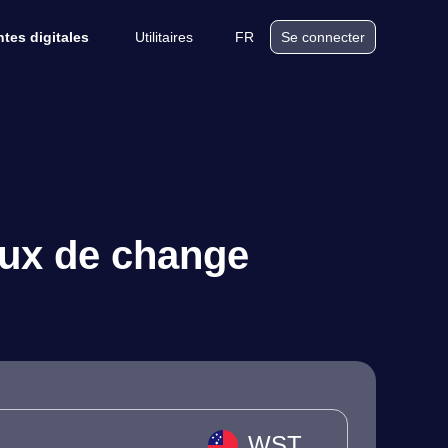
Utilitaires
FR
tes digitales
Se connecter
aux de change
WST