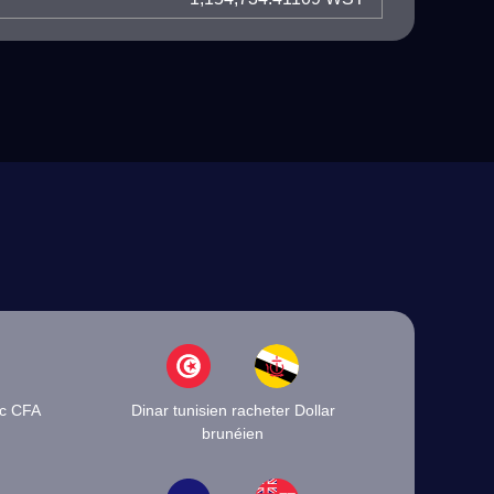
nc CFA
Dinar tunisien racheter Dollar
brunéien