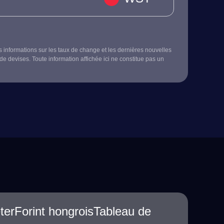
s informations sur les taux de change et les dernières nouvelles
de devises. Toute information affichée ici ne constitue pas un
terForint hongroisTableau de