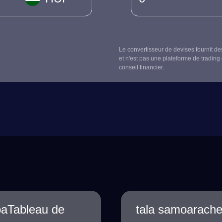
Le convertisseur de devises fournit de
et n'est pas une plateforme de trading 
conseil financier.
oaTableau de
tala samoarache