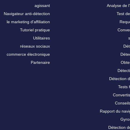
agissant
Analyse de l'
Navigateur anti-détection
Test de
le marketing d'affiliation
Requê
Tutoriel pratique
Conver
Utilitaires
réseaux sociaux
Dét
commerce électronique
Détec
Partenaire
Obte
Détect
Détection 
Tests
Converti
Conseils
Rapport du nav
Gyro
Détection d