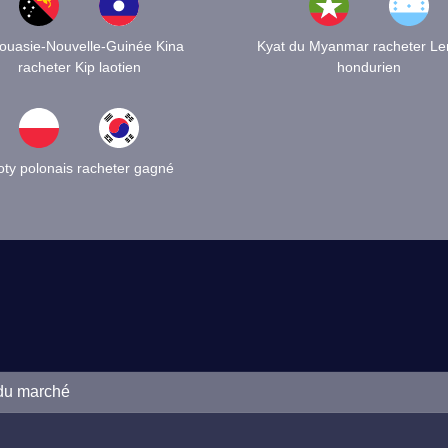
ouasie-Nouvelle-Guinée Kina
Kyat du Myanmar racheter Le
racheter Kip laotien
hondurien
oty polonais racheter gagné
 du marché