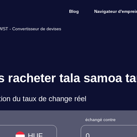
Blog
Navigateur d'emprein
WST - Convertisseur de devises
s racheter tala samoa t
on du taux de change réel
échangé contre
HUF