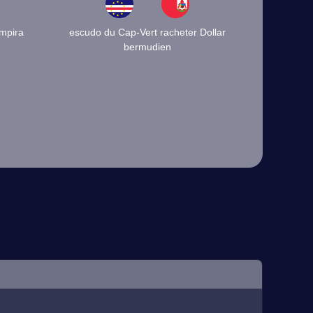
mpira
escudo du Cap-Vert racheter Dollar
bermudien