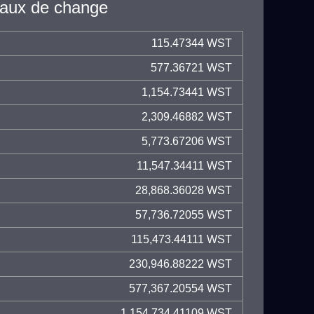
taux de change
115.47344 WST
577.36721 WST
1,154.73441 WST
2,309.46882 WST
5,773.67206 WST
11,547.34411 WST
28,868.36028 WST
57,736.72055 WST
115,473.44111 WST
230,946.88222 WST
577,367.20554 WST
1,154,734.41109 WST