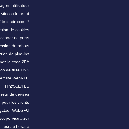
agent utilisateur
 vitesse Internet
te d'adresse IP
sion de cookies
scanner de ports
ection de robots
tion de plug-ins
nez le code 2FA
ion de fuite DNS
de fuite WebRTC
 HTTP2/SSL/TLS
sseur de devises
 pour les clients
igateur WebGPU
scope Visualizer
e fuseau horaire