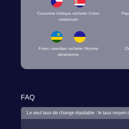
Couronne tchèque racheter Colon
Pap
costaricain
Franc rwandais racheter Hryvnia
Zl
ukrainienne
FAQ
Le seul taux de change équitable : le taux moyen