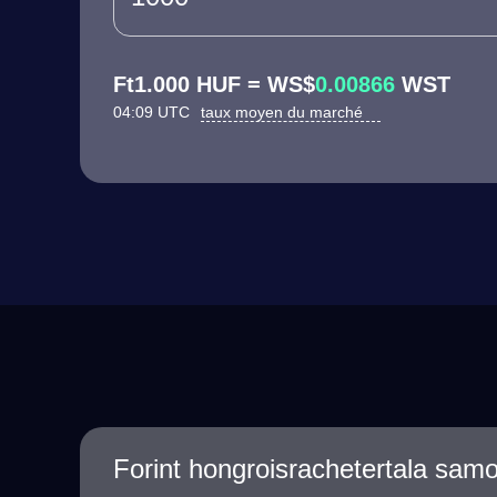
Ft1.000 HUF = WS$
0.00866
WST
04:09 UTC
taux moyen du marché
Forint hongroisrachetertala sam