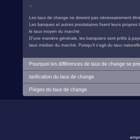
Les taux de change ne doivent pas nécessairement être 
Les banques et autres prestataires fixent leurs propres ta
le taux moyen du marché.
D’une manière générale, les banquiers sont prêts à payer
taux médian du marché. Puisqu’il s’agit du taux naturelleme
Pourquoi les différences de taux de change se pr
tarification du taux de change
Pièges du taux de change
empre