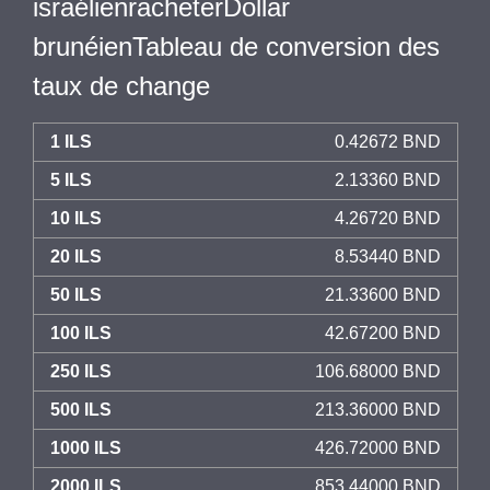
israélienracheterDollar
brunéienTableau de conversion des
taux de change
1 ILS
0.42672 BND
5 ILS
2.13360 BND
10 ILS
4.26720 BND
20 ILS
8.53440 BND
50 ILS
21.33600 BND
100 ILS
42.67200 BND
250 ILS
106.68000 BND
500 ILS
213.36000 BND
1000 ILS
426.72000 BND
2000 ILS
853.44000 BND