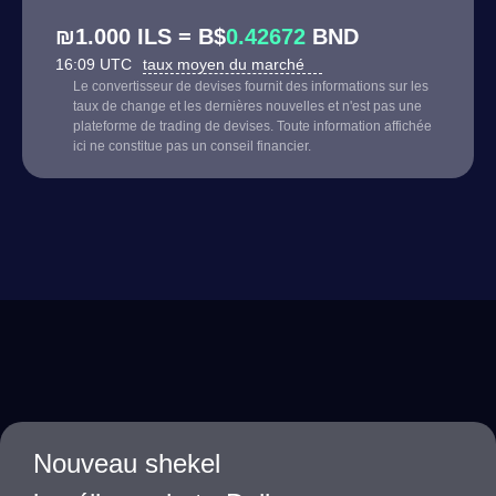
₪1.000 ILS = B$
0.42672
BND
16:09 UTC
taux moyen du marché
Le convertisseur de devises fournit des informations sur les
taux de change et les dernières nouvelles et n'est pas une
plateforme de trading de devises. Toute information affichée
ici ne constitue pas un conseil financier.
Nouveau shekel