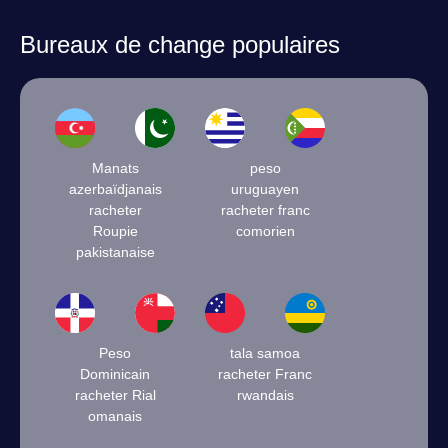
Bureaux de change populaires
Manats
peso
azerbaïdjanais
uruguayen
racheter
racheter franc
Roupie
comorien
pakistanaise
Peso
tala samoa
Dominicain
racheter Franc
racheter Rial
rwandais
omanais