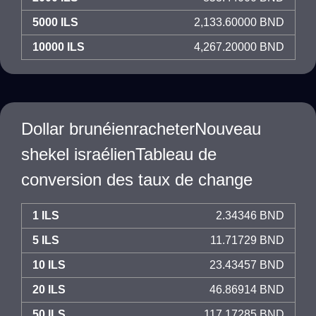
5000 ILS
2,133.60000 BND
10000 ILS
4,267.20000 BND
Dollar brunéienracheterNouveau
shekel israélienTableau de
conversion des taux de change
1 ILS
2.34346 BND
5 ILS
11.71729 BND
10 ILS
23.43457 BND
20 ILS
46.86914 BND
50 ILS
117.17285 BND