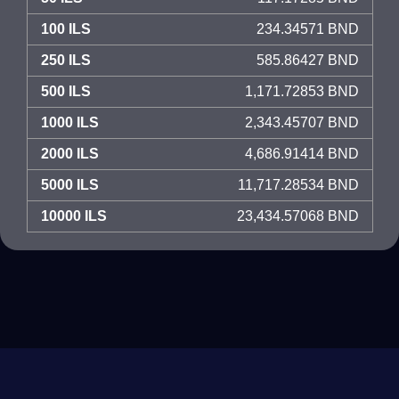
100 ILS
234.34571 BND
250 ILS
585.86427 BND
500 ILS
1,171.72853 BND
1000 ILS
2,343.45707 BND
2000 ILS
4,686.91414 BND
5000 ILS
11,717.28534 BND
10000 ILS
23,434.57068 BND