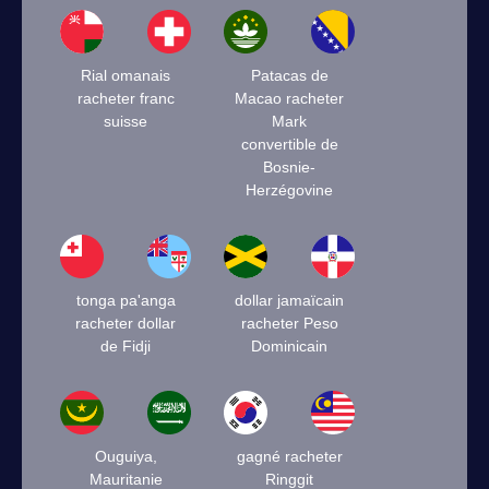
Rial omanais
Patacas de
racheter franc
Macao racheter
suisse
Mark
convertible de
Bosnie-
Herzégovine
tonga pa'anga
dollar jamaïcain
racheter dollar
racheter Peso
de Fidji
Dominicain
Ouguiya,
gagné racheter
Mauritanie
Ringgit