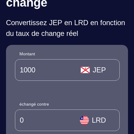
change
Convertissez JEP en LRD en fonction
du taux de change réel
Montant
JEP
échangé contre
LRD