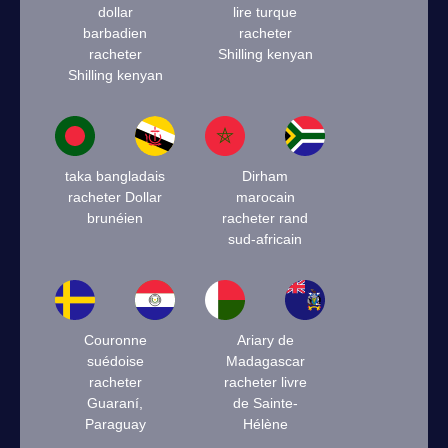
dollar
lire turque
barbadien
racheter
racheter
Shilling kenyan
Shilling kenyan
taka bangladais
Dirham
racheter Dollar
marocain
brunéien
racheter rand
sud-africain
Couronne
Ariary de
suédoise
Madagascar
racheter
racheter livre
Guaraní,
de Sainte-
Paraguay
Hélène