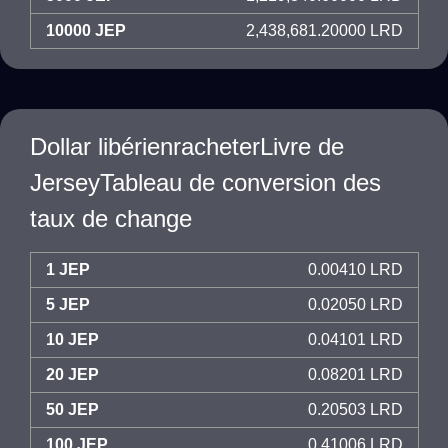
10000 JEP
2,438,681.20000 LRD
Dollar libérienracheterLivre de
JerseyTableau de conversion des
taux de change
1 JEP
0.00410 LRD
5 JEP
0.02050 LRD
10 JEP
0.04101 LRD
20 JEP
0.08201 LRD
50 JEP
0.20503 LRD
100 JEP
0.41006 LRD