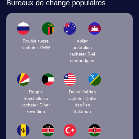
Bureaux de change populaires
Rouble russe
dollar
racheter ZMW
australien
racheter Riel
cambodgien
Roupie
Dollar libérien
Seychelloise
racheter Dollar
racheter Dinar
des Îles
koweïtien
Salomon