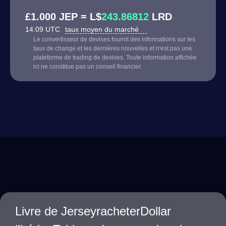
£1.000 JEP = L$
243.86812
LRD
14:09 UTC
taux moyen du marché
Le convertisseur de devises fournit des informations sur les
taux de change et les dernières nouvelles et n'est pas une
plateforme de trading de devises. Toute information affichée
ici ne constitue pas un conseil financier.
Livre de JerseyracheterDollar