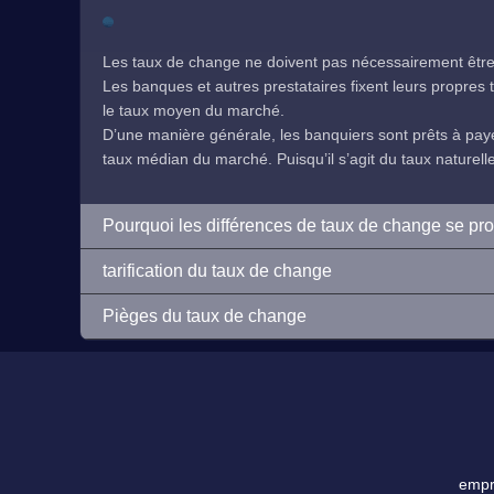
Les taux de change ne doivent pas nécessairement être 
Les banques et autres prestataires fixent leurs propres ta
le taux moyen du marché.
D’une manière générale, les banquiers sont prêts à payer
taux médian du marché. Puisqu’il s’agit du taux naturelleme
Pourquoi les différences de taux de change se pr
tarification du taux de change
Pièges du taux de change
empre