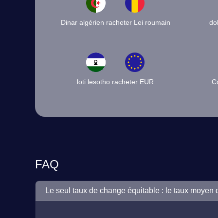
Dinar algérien racheter Lei roumain
do
loti lesotho racheter EUR
C
FAQ
Le seul taux de change équitable : le taux moyen