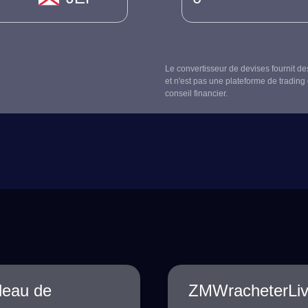
Le convertisseur de devises fournit de
et n'est pas une plateforme de trading 
conseil financier.
leau de
ZMWracheterLiv