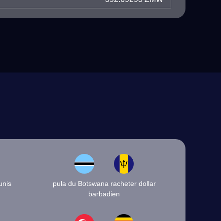
unis
pula du Botswana racheter dollar
barbadien