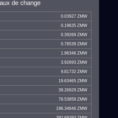
taux de change
0.03927 ZMW
0.19635 ZMW
0.39269 ZMW
0.78539 ZMW
1.96346 ZMW
3.92693 ZMW
9.81732 ZMW
19.63465 ZMW
39.26929 ZMW
78.53859 ZMW
196.34646 ZMW
392.69293 ZMW