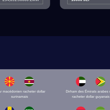
r macédonien racheter dollar
Dirham des Émirats arabes 
surinamais
racheter dollar guyanais