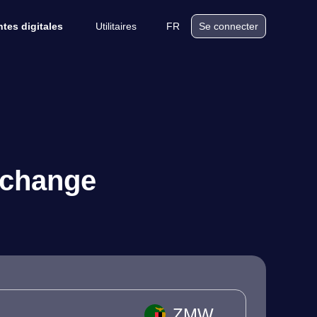
Utilitaires
FR
tes digitales
Se connecter
 change
ZMW