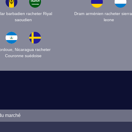
llar barbadien racheter Riyal
Dram arménien racheter sierra
saoudien
leone
ordoue, Nicaragua racheter
Couronne suédoise
 du marché