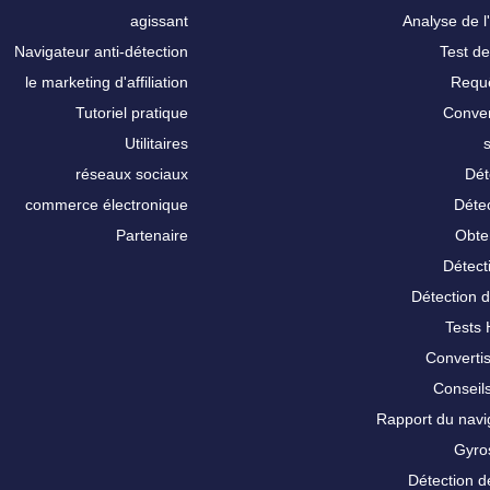
agissant
Analyse de l'
Navigateur anti-détection
Test de
le marketing d'affiliation
Requê
Tutoriel pratique
Conver
Utilitaires
réseaux sociaux
Dét
commerce électronique
Détec
Partenaire
Obte
Détect
Détection 
Tests
Converti
Conseils
Rapport du nav
Gyro
Détection d