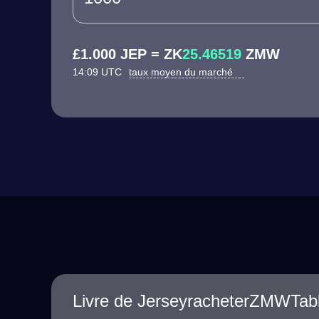
£1.000 JEP = ZK
25.46519
ZMW
14:09 UTC
taux moyen du marché
Livre de JerseyracheterZMWTab