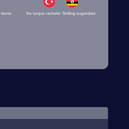
 leone
lire turque racheter Shilling ougandais