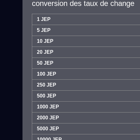
conversion des taux de change
1 JEP
5 JEP
10 JEP
20 JEP
50 JEP
100 JEP
250 JEP
500 JEP
1000 JEP
2000 JEP
5000 JEP
10000 JEP