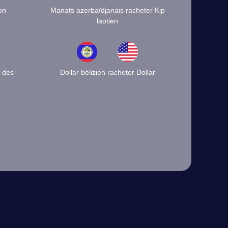
on
Manats azerbaïdjanais racheter Kip
laotien
n des
Dollar bélizien racheter Dollar