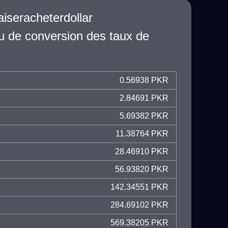
iseracheterdollar
u de conversion des taux de
0.56938 PKR
2.84691 PKR
5.69382 PKR
11.38764 PKR
28.46910 PKR
56.93820 PKR
142.34551 PKR
284.69102 PKR
569.38205 PKR