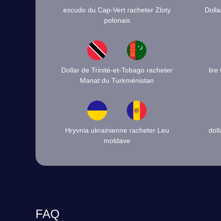
escudo du Cap-Vert racheter Zloty
Dolla
polonais
Dollar de Trinité-et-Tobago racheter
lire
Manat du Turkménistan
Hryvnia ukrainienne racheter Leu
dol
moldave
FAQ