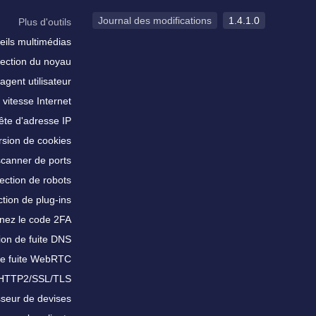
Journal des modifications
1.4.1.0
Plus d'outils
eils multimédias
ection du noyau
agent utilisateur
 vitesse Internet
te d'adresse IP
sion de cookies
scanner de ports
ection de robots
tion de plug-ins
nez le code 2FA
ion de fuite DNS
de fuite WebRTC
 HTTP2/SSL/TLS
sseur de devises