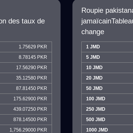
Roupie pakistana
on des taux de
jamaïcainTablea
change
1.75629 PKR
1 JMD
8.78145 PKR
5 JMD
17.56290 PKR
10 JMD
35.12580 PKR
20 JMD
87.81450 PKR
50 JMD
175.62900 PKR
100 JMD
439.07250 PKR
250 JMD
878.14500 PKR
500 JMD
1,756.29000 PKR
1000 JMD