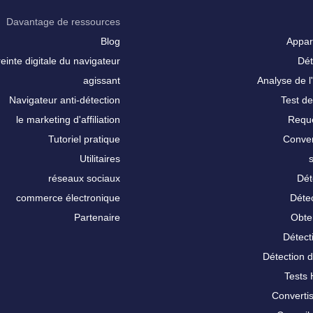
Davantage de ressources
Blog
Appar
inte digitale du navigateur
Dét
agissant
Analyse de l'
Navigateur anti-détection
Test de
le marketing d'affiliation
Requê
Tutoriel pratique
Conver
Utilitaires
réseaux sociaux
Dét
commerce électronique
Détec
Partenaire
Obte
Détect
Détection 
Tests
Converti