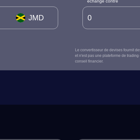
échangé contre
JMD
Le convertisseur de devises fournit de
et n'est pas une plateforme de trading 
conseil financier.