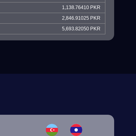
1,138.76410 PKR
2,846.91025 PKR
5,693.82050 PKR