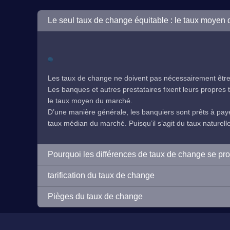
Le seul taux de change équitable : le taux moyen
Les taux de change ne doivent pas nécessairement être 
Les banques et autres prestataires fixent leurs propres ta
le taux moyen du marché.
D’une manière générale, les banquiers sont prêts à payer
taux médian du marché. Puisqu’il s’agit du taux naturelleme
Pourquoi les différences de taux de change se pr
tarification du taux de change
Pièges du taux de change