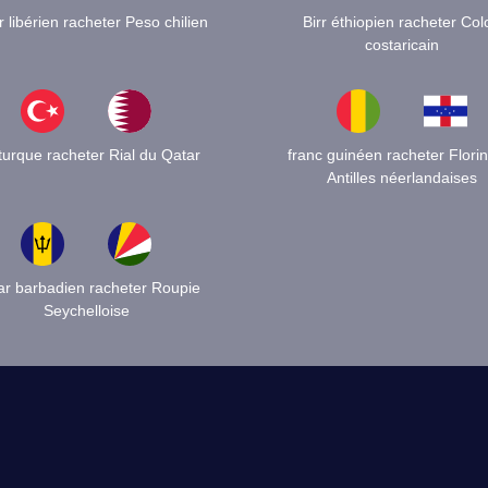
r libérien racheter Peso chilien
Birr éthiopien racheter Col
costaricain
 turque racheter Rial du Qatar
franc guinéen racheter Flori
Antilles néerlandaises
lar barbadien racheter Roupie
Seychelloise