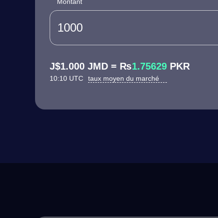
Montant
J$1.000 JMD = ₨
1.75629
PKR
10:10 UTC
taux moyen du marché