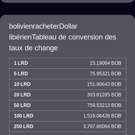
bolivienracheterDollar
libérienTableau de conversion des
taux de change
1 LRD
15.19064 BOB
5 LRD
75.95321 BOB
10 LRD
151.90643 BOB
20 LRD
303.81285 BOB
50 LRD
759.53213 BOB
100 LRD
1,519.06426 BOB
250 LRD
3,797.66064 BOB