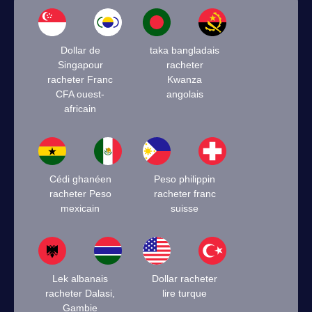
Dollar de
taka bangladais
Singapour
racheter
racheter Franc
Kwanza
CFA ouest-
angolais
africain
Cédi ghanéen
Peso philippin
racheter Peso
racheter franc
mexicain
suisse
Lek albanais
Dollar racheter
racheter Dalasi,
lire turque
Gambie