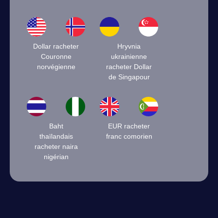
Dollar racheter
Hryvnia
Couronne
ukrainienne
norvégienne
racheter Dollar
de Singapour
Baht
EUR racheter
thaïlandais
franc comorien
racheter naira
nigérian