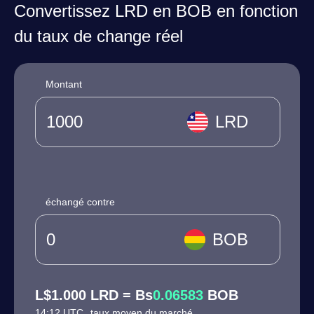
Convertissez LRD en BOB en fonction
du taux de change réel
Montant
LRD
échangé contre
BOB
L$1.000 LRD = Bs
0.06583
BOB
14:12 UTC
taux moyen du marché