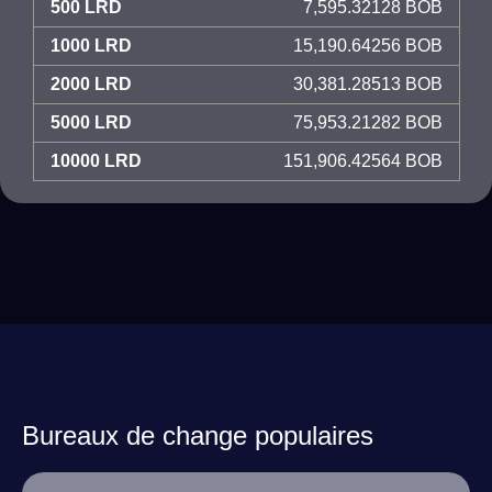
500 LRD
7,595.32128 BOB
1000 LRD
15,190.64256 BOB
2000 LRD
30,381.28513 BOB
5000 LRD
75,953.21282 BOB
10000 LRD
151,906.42564 BOB
Bureaux de change populaires