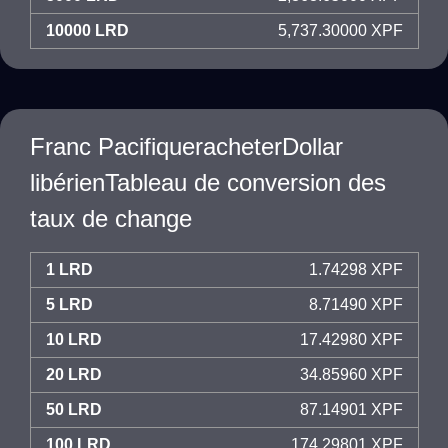
10000 LRD
5,737.30000 XPF
Franc PacifiqueracheterDollar
libérienTableau de conversion des
taux de change
1 LRD
1.74298 XPF
5 LRD
8.71490 XPF
10 LRD
17.42980 XPF
20 LRD
34.85960 XPF
50 LRD
87.14901 XPF
100 LRD
174.29801 XPF