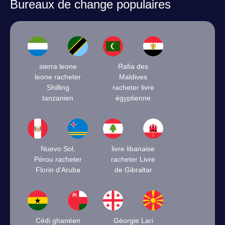
Bureaux de change populaires
sierra leone
Rafia des
leone racheter
Maldives
Shilling
racheter livre
tanzanien
égyptienne
Nuevo Sol,
livre libanaise
Pérou racheter
racheter Livre
Florin d'Aruba
de Gibraltar
Cédi ghanéen
Géorgie Lari