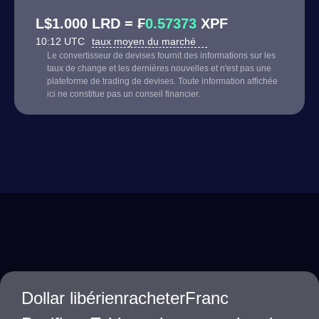
L$1.000 LRD = ₣
0.57373
XPF
10:12 UTC
taux moyen du marché
Le convertisseur de devises fournit des informations sur les
taux de change et les dernières nouvelles et n'est pas une
plateforme de trading de devises. Toute information affichée
ici ne constitue pas un conseil financier.
Dollar libérienracheterFranc