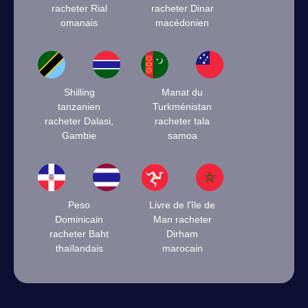
racheter Rial
racheter Dinar
omanais
macédonien
Shilling
Manat du
tanzanien
Turkménistan
racheter Dalasi,
racheter tala
Gambie
samoa
Peso
Livre de l'île de
Dominicain
Man racheter
racheter Baht
Dirham
thaïlandais
marocain