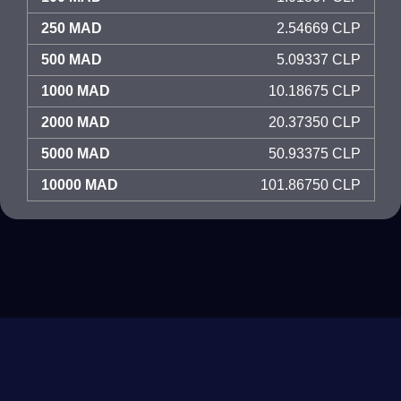
250 MAD
2.54669 CLP
500 MAD
5.09337 CLP
1000 MAD
10.18675 CLP
2000 MAD
20.37350 CLP
5000 MAD
50.93375 CLP
10000 MAD
101.86750 CLP