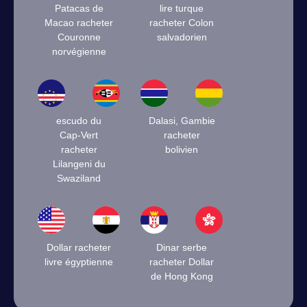
Patacas de
lire turque
Macao racheter
racheter Colon
Couronne
salvadorien
norvégienne
escudo du
Dalasi, Gambie
Cap-Vert
racheter
racheter
bolivien
Lilangeni du
Swaziland
Dollar racheter
Dinar serbe
livre égyptienne
racheter Dollar
de Hong Kong