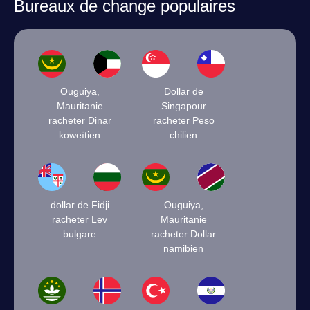
Bureaux de change populaires
Ouguiya,
Dollar de
Mauritanie
Singapour
racheter Dinar
racheter Peso
koweïtien
chilien
dollar de Fidji
Ouguiya,
racheter Lev
Mauritanie
bulgare
racheter Dollar
namibien