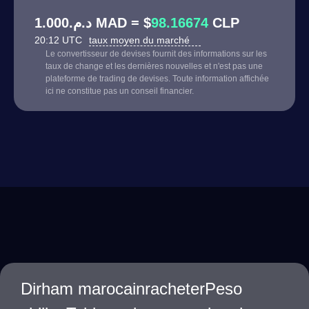
د.م.1.000 MAD = $
98.16674
CLP
20:12 UTC
taux moyen du marché
Le convertisseur de devises fournit des informations sur les
taux de change et les dernières nouvelles et n'est pas une
plateforme de trading de devises. Toute information affichée
ici ne constitue pas un conseil financier.
Dirham marocainracheterPeso