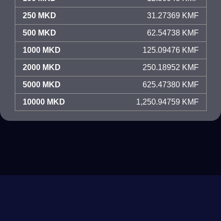
250 MKD
31.27369 KMF
500 MKD
62.54738 KMF
1000 MKD
125.09476 KMF
2000 MKD
250.18952 KMF
5000 MKD
625.47380 KMF
10000 MKD
1,250.94759 KMF