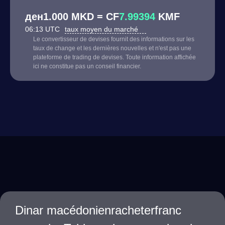
ден1.000 MKD = CF
7.99394
KMF
06:13 UTC
taux moyen du marché
Le convertisseur de devises fournit des informations sur les
taux de change et les dernières nouvelles et n'est pas une
plateforme de trading de devises. Toute information affichée
ici ne constitue pas un conseil financier.
Dinar macédonienracheterfranc