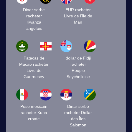
Dinar serbe
EUR racheter
racheter
Livre de l'île de
Kwanza
Man
angolais
Patacas de
dollar de Fidji
Macao racheter
racheter
Livre de
Roupie
Guernesey
Seychelloise
Peso mexicain
Dinar serbe
racheter Kuna
racheter Dollar
croate
des Îles
Salomon