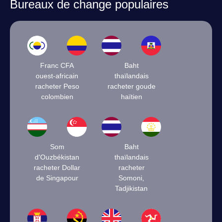
Bureaux de change populaires
Franc CFA
Baht
ouest-africain
thaïlandais
racheter Peso
racheter goude
colombien
haïtien
Som
Baht
d'Ouzbékistan
thaïlandais
racheter Dollar
racheter
de Singapour
Somoni,
Tadjikistan