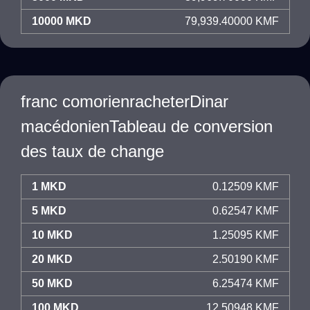
10000 MKD
79,939.40000 KMF
franc comorienracheterDinar
macédonienTableau de conversion
des taux de change
1 MKD
0.12509 KMF
5 MKD
0.62547 KMF
10 MKD
1.25095 KMF
20 MKD
2.50190 KMF
50 MKD
6.25474 KMF
100 MKD
12.50948 KMF