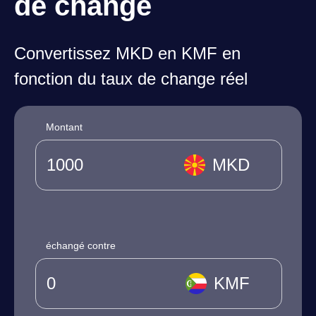
de change
Convertissez MKD en KMF en
fonction du taux de change réel
Montant
MKD
échangé contre
KMF